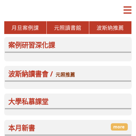
月旦案例課
元照讀書館
波斯納推薦
案例研習深化課
波斯納讀書會 /
元照推薦
月旦品評家
more
月旦知識庫
企業採用IFRS18「財務報表中
長照3.0給付新
之表達與揭露」實務解析
支付制度檢討與