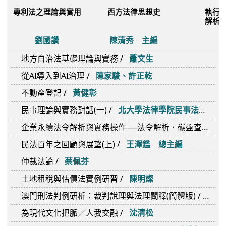
洪嘉謙
林谷燕、李玉春
觀看
購買
觀看
經典深化課
more
大學私慕課堂
本月新書
more
專利法之理論與實用
西方法律思想史
執行
解析
劉國讚
陳清秀 主編
地方自治法基礎理論與實務 /
蕭文生