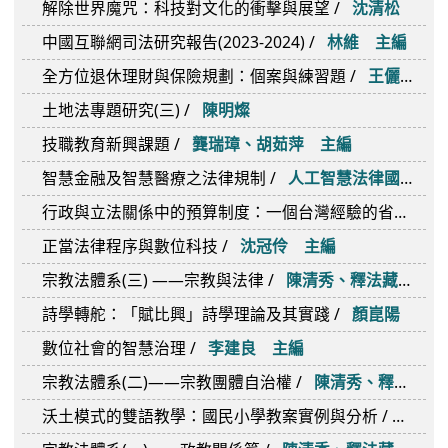
從AI導入到AI治理 /
陳家駿、許正乾
不動產登記 /
黃健彰
民事理論與實務對話(一) /
北大學法律學院民事法研究中心 主編
企業永續法令解析與實務操作──法令解析．碳盤查．永續報告 /
民法百年之回顧與展望(上) /
王澤鑑 總主編
仲裁法論 /
蔡佩芬
土地租稅與估價法實例研習 /
陳明燦
澳門刑法判例研析：裁判說理與法理闡釋(簡體版) /
陳芹
為現代文化把脈／人我交融 /
沈清松
解除世界魔咒：科技對文化的衝擊與展望 /
沈清松
中國互聯網司法研究報告(2023-2024) /
林維 主編
全方位退休理財與保險規劃：個案與練習題 /
王儷玲、黃泓智 等
土地法專題研究(三) /
陳明燦