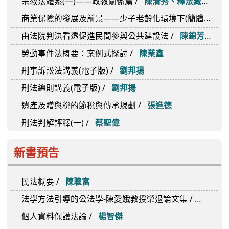
技職教育新興課題 /
龔瑞璋、胡茹萍 主編
智慧金融及智慧醫療之法律規制 /
人工智慧法律國際研究基金會
行政與立法關係中的預算制度：一個台灣經驗的省思 /
正當法律程序與數位科技 /
沈冠伶 主編
宗教法體系(三) ——宗教與法律 /
陳清秀、釋法藏 主編
詩學轉舵：「賦比興」詩學理論及其實踐 /
顏崑陽
數位社會的智慧治理 /
李建良 主編
宗教法體系(二)——宗教團體自治權 /
陳清秀、釋法藏 主編
沃土模式的雙語教學：國民小學教案實例與分析 /
林子
宗教法體系(一)——政教關係篇 /
陳清秀、釋法藏 主編
商業保險的發展及前景——少子老齡化環境下(簡體版)(電子版) /
由法院判決看透促進民間參與公共建設法 /
陳錦芳 主編
勞動事件法概要：案例式探討 /
陳業鑫