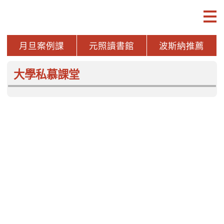
月旦案例課
元照讀書館
波斯納推薦
案例研習深化課
大學私慕課堂
本月新書
more
專利法之理論與實用
西方法律思想史
執行
解析
劉國讚
陳清秀 主編