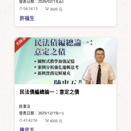
發表日期：
2026/02/13(五)
04:14:13
3600
元
許福生
民法債編總論一：意定之債
民事法
發表日期：
2025/12/15(一)
41:42:56
4000
元
陳忠五