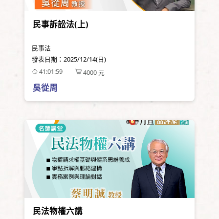
民事訴訟法(上)
民事法
發表日期：
2025/12/14(日)
41:01:59
4000
元
吳從周
民法物權六講