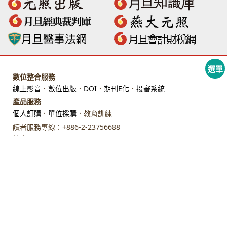
選單
數位整合服務
線上影音
．
數位出版
．
DOI
．
期刊E化
．
投審系統
產品服務
個人訂購
．
單位採購
．教育訓練
讀者服務專線：+886-2-23756688
傳真：+886-2-23318496
地址：臺北市館前路28 號 7 樓
Copyright © 元照出版
All rights reserved. 版權所有，禁止轉貼節錄