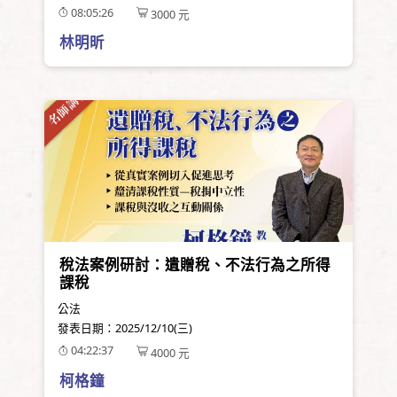
08:05:26
3000
元
林明昕
稅法案例研討：遺贈稅、不法行為之所得
課稅
公法
發表日期：
2025/12/10(三)
04:22:37
4000
元
柯格鐘