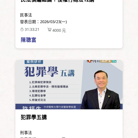
民事法
發表日期：
2026/03/23(一)
31:33:21
4000
元
陳聰富
犯罪學五講
刑事法