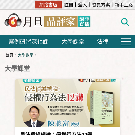
網路書店
註冊
登入
會員方案
新手上路
案例研習深化課
大學課堂
法律
首頁
大學課堂
大學課堂
民法債編總論：侵權行為法12講