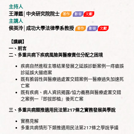
主持人
王澤鑑│中央研究院院士
主講人
侯英泠│成功大學法律學系教授
【講綱】
一、前言
二、多重共病下疾病風險與醫療責任分配之困境
疾病自然進程主導結果發展之延誤診斷案例一痔瘡誤
診延誤大腸癌案
既有脆弱性與醫療過處置交錯案例一醫療過失加速死
亡案
既有疾病、病人資訊揭露/協力義務與醫療處置交錯
之案例一『即拔即植』後死亡案
三、多重共病類推適用民法第217條之實務發展與學說
實務見解
多重共病情形下類推適用民法第217條之學說爭議