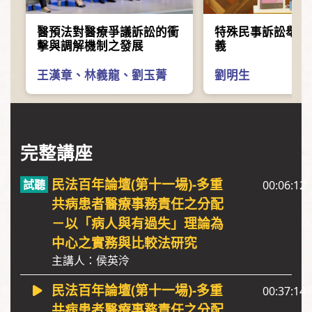
醫預法對醫療爭議訴訟的衝
特殊民事訴訟舉證
擊與調解機制之發展
義
王漢章
、
林義龍
、
劉玉菁
劉明生
完整講座
民法百年論壇(第十一場)-多重
00:06:12
共病患者醫療事務責任之分配
－以「病人與有過失」理論為
中心之實務與比較法研究
主講人：侯英泠
民法百年論壇(第十一場)-多重
00:37:14
共病患者醫療事務責任之分配