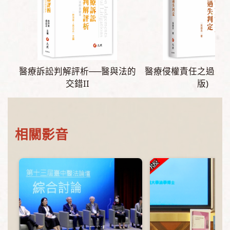
醫療訴訟判解評析──醫與法的
醫療侵權責任之過失判
交錯II
版)
相關影音