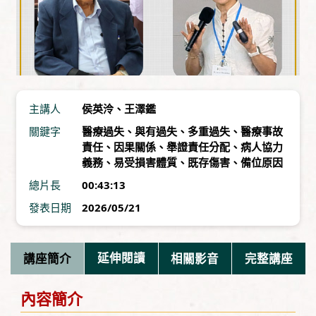
主講人
侯英泠
、
王澤鑑
關鍵字
醫療過失
、
與有過失
、
多重過失
、
醫療事故
責任
、
因果關係
、
舉證責任分配
、
病人協力
義務
、
易受損害體質
、
既存傷害
、
備位原因
總片長
00:43:13
發表日期
2026/05/21
講座簡介
延伸閱讀
相關影音
完整講座
內容簡介