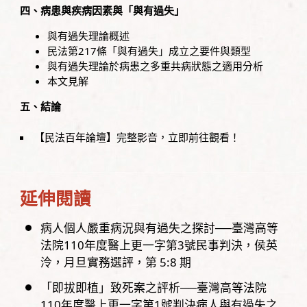
四、病患與疾病因素與「與有過失」
與有過失理論概述
民法第217條「與有過失」成立之要件與類型
與有過失理論於病患之多重共病狀態之適用分析
本文見解
五、結論
【民法百年論壇】完整影音，立即前往觀看！
延伸閱讀
病人個人嚴重病況與有過失之探討──臺灣高等
法院110年度醫上更一字第3號民事判決
侯英
泠
月旦實務選評，
第
5:8
期
「即拔即植」致死案之評析──臺灣高等法院
110年度醫上更一字第1號判決病人與有過失之