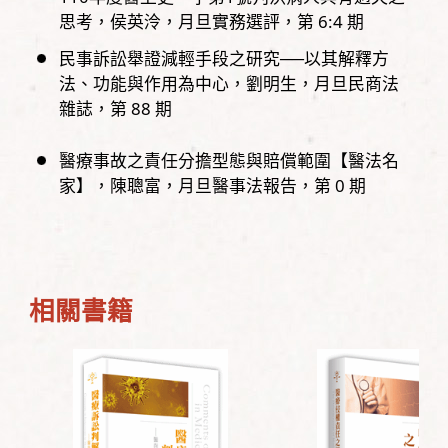
思考
侯英泠
月旦實務選評，
第
6:4
期
民事訴訟舉證減輕手段之研究──以其解釋方
法、功能與作用為中心
劉明生
月旦民商法
雜誌，
第
88
期
醫療事故之責任分擔型態與賠償範圍【醫法名
家】
陳聰富
月旦醫事法報告，
第
0
期
相關書籍