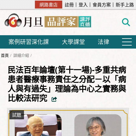
網路書店
註冊
登入
會員方案
新手上路
案例研習深化課
大學課堂
法律
首頁
詳細介紹
民法百年論壇(第十一場)-多重共病
患者醫療事務責任之分配－以「病
人與有過失」理論為中心之實務與
比較法研究