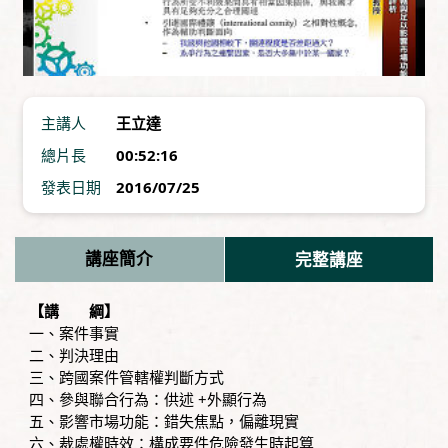
主講人
王立達
總片長
00:52:16
發表日期
2016/07/25
講座簡介
完整講座
【講 綱】
一、案件事實
二、判決理由
三、跨國案件管轄權判斷方式
四、參與聯合行為：供述 +外顯行為
五、影響市場功能：錯失焦點，偏離現實
六、裁處權時效：構成要件危險發生時起算