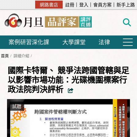
網路書店
註冊
登入
會員方案
新手上路
案例研習深化課
大學課堂
法律
首頁
詳細介紹
國際卡特爾、 競爭法跨國管轄與足
以影響市場功能：光碟機圍標案行
政法院判決評析