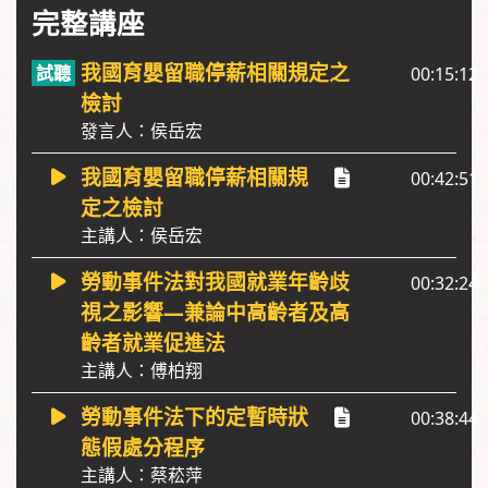
完整講座
我國育嬰留職停薪相關規定之
00:15:12
檢討
發言人：侯岳宏
我國育嬰留職停薪相關規
00:42:51
定之檢討
主講人：侯岳宏
勞動事件法對我國就業年齡歧
00:32:24
視之影響—兼論中高齡者及高
齡者就業促進法
主講人：傅柏翔
勞動事件法下的定暫時狀
00:38:44
態假處分程序
主講人：蔡菘萍