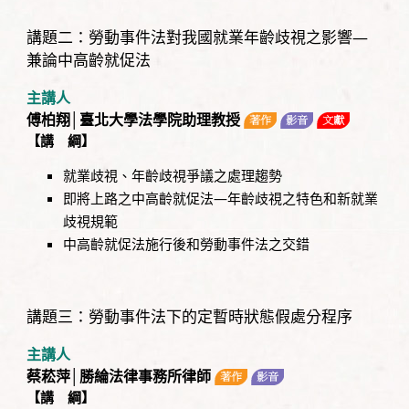
講題二：勞動事件法對我國就業年齡歧視之影響—
兼論中高齡就促法
主講人
傅柏翔│臺北大學法學院助理教授
【講 綱】
就業歧視、年齡歧視爭議之處理趨勢
即將上路之中高齡就促法—年齡歧視之特色和新就業
歧視規範
中高齡就促法施行後和勞動事件法之交錯
講題三：勞動事件法下的定暫時狀態假處分程序
主講人
蔡菘萍│勝綸法律事務所律師
【講 綱】