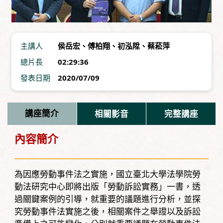
主講人
侯岳宏
、
傅柏翔
、
初泓陞
、
蔡菘萍
總片長
02:29:36
發表日期
2020/07/09
講座簡介
相關影音
完整講座
內容簡介
為因應勞動事件法之實施，國立臺北大學法學院勞
動法研究中心即將出版「勞動訴訟實務」一書，透
過關鍵案例的引導，就重要的議題進行分析，並探
究勞動事件法實施之後，相關案件之舉證以及訴訟