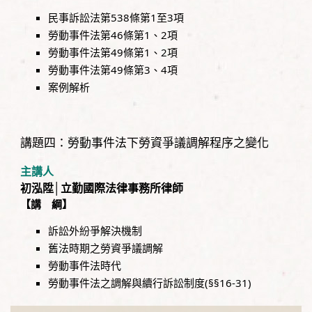
民事訴訟法第538條第1至3項
勞動事件法第46條第1、2項
勞動事件法第49條第1、2項
勞動事件法第49條第3、4項
案例解析
講題四：勞動事件法下勞資爭議調解程序之變化
主講人
初泓陞│立勤國際法律事務所律師
【講 綱】
訴訟外紛爭解決機制
舊法時期之勞資爭議調解
勞動事件法時代
勞動事件法之調解與續行訴訟制度(§§16-31)