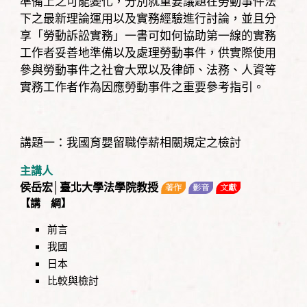
準備上之可能變化，分別就重要議題在勞動事件法
下之最新理論運用以及實務經驗進行討論，並且分
享「勞動訴訟實務」一書可如何協助第一線的實務
工作者妥善地準備以及處理勞動事件，供實際使用
參與勞動事件之社會大眾以及律師、法務、人資等
實務工作者作為因應勞動事件之重要參考指引。
講題一：我國育嬰留職停薪相關規定之檢討
主講人
侯岳宏│臺北大學法學院教授
【講 綱】
前言
我國
日本
比較與檢討