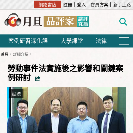
網路書店
註冊
登入
會員方案
新手上路
案例研習深化課
大學課堂
法律
首頁
詳細介紹
勞動事件法實施後之影響和關鍵案
例研討