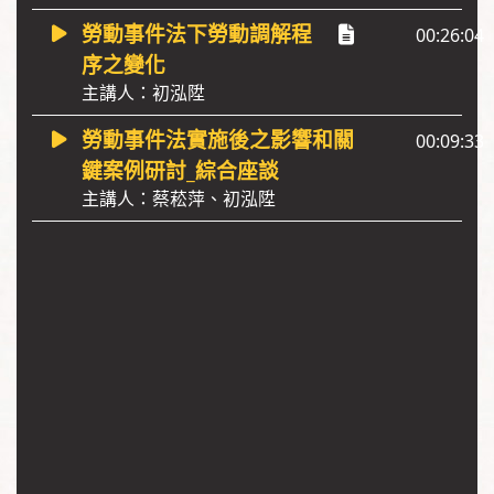
勞動事件法下勞動調解程
00:26:04
序之變化
主講人：初泓陞
勞動事件法實施後之影響和關
00:09:33
鍵案例研討_綜合座談
主講人：蔡菘萍、初泓陞