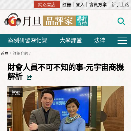
網路書店
註冊
登入
會員方案
新手上路
案例研習深化課
大學課堂
法律
首頁
詳細介紹
財會人員不可不知的事-元宇宙商機
解析