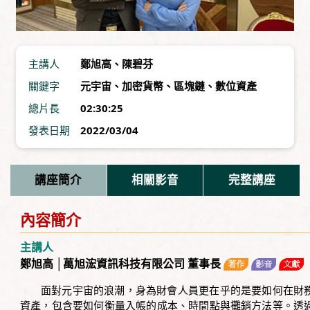
主講人
鄭旭高
、
陳碧芬
關鍵字
元宇宙
、
加密貨幣
、
區塊鏈
、
數位資產
總片長
02:30:25
發表日期
2022/03/04
講座簡介
相關影音
完整講座
內容簡介
主講人
鄭旭高 │萬旭浤資訊科技有限公司 董事長
面對元宇宙的浪潮，身為財會人員更在乎的是要如何在財
資產，包含要如何衡量入帳的成本、時間點與攤銷方法等。透