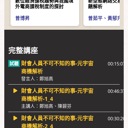
數位經濟課稅趨勢與我國境
新型態網路交易模
外電商課稅制度的探討
題解析
曾博昇
曾茹平
、
黃郁升
完整講座
財會人員不可不知的事-元宇宙
00:15:07
商機解析
發言人：鄭旭高
財會人員不可不知的事-元宇宙
00:46:37
商機解析-1_4
主講人：鄭旭高、陳碧芬
財會人員不可不知的事-元宇宙
00:30:20
商機解析-2_4