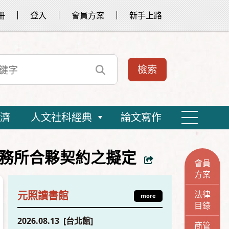
冊
登入
會員方案
新手上路
濟
人文社科經典
論文寫作
務所合夥契約之擬定
會員
方案
法律
元照讀書館
more
目錄
2026.08.13 [台北館]
商管