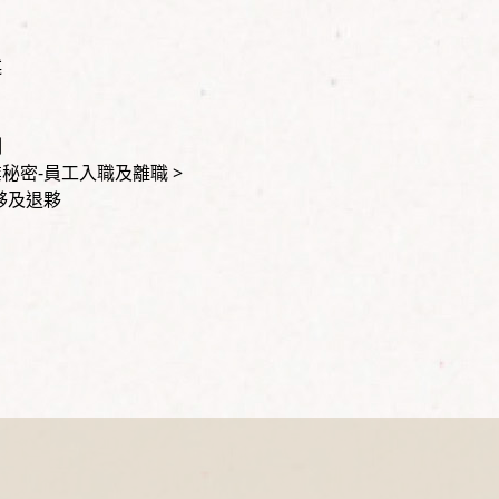
述
例
秘密-員工入職及離職 >
夥及退夥