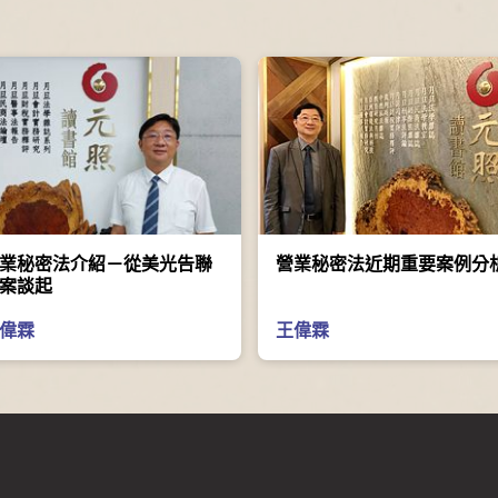
業秘密法介紹－從美光告聯
營業秘密法近期重要案例分
案談起
偉霖
王偉霖