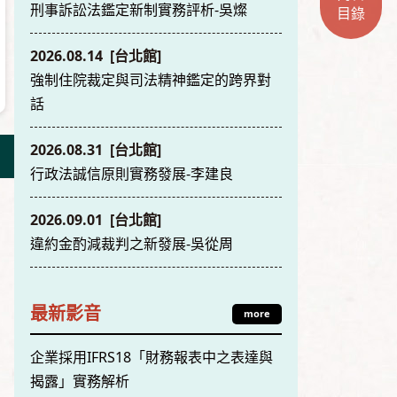
刑事訴訟法鑑定新制實務評析-吳燦
目錄
2026.08.14 [台北館]
強制住院裁定與司法精神鑑定的跨界對
話
2026.08.31 [台北館]
行政法誠信原則實務發展-李建良
2026.09.01 [台北館]
違約金酌減裁判之新發展-吳從周
最新影音
more
企業採用IFRS18「財務報表中之表達與
揭露」實務解析