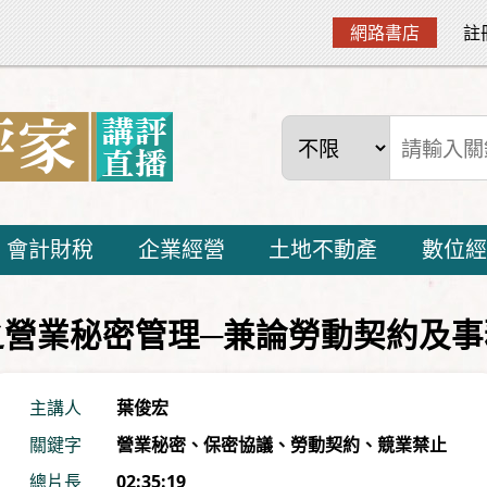
網路書店
註
會計財稅
企業經營
土地不動產
數位經
之營業秘密管理─兼論勞動契約及事
主講人
葉俊宏
關鍵字
營業秘密
、
保密協議
、
勞動契約
、
競業禁止
總片長
02:35:19