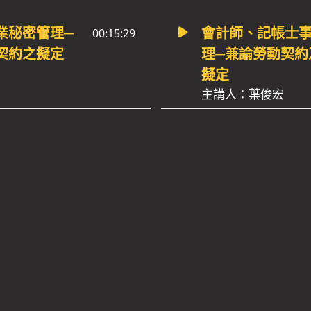
業秘密管理─
會計師、記帳士
00:15:29
契約之擬定
理─兼論勞動契約
擬定
主講人：葉俊宏