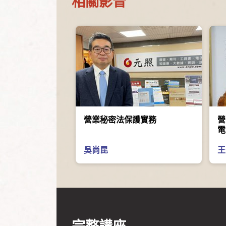
相關影音
營業秘密法保護實務
營
電
吳尚昆
王
完整講座