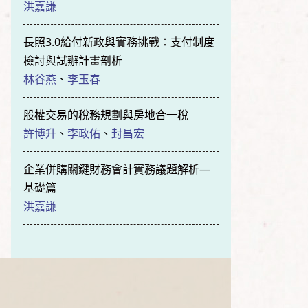
洪嘉謙
長照3.0給付新政與實務挑戰：支付制度
檢討與試辦計畫剖析
林谷燕
、
李玉春
股權交易的稅務規劃與房地合一稅
許博升
、
李政佑
、
封昌宏
企業併購關鍵財務會計實務議題解析—
基礎篇
洪嘉謙