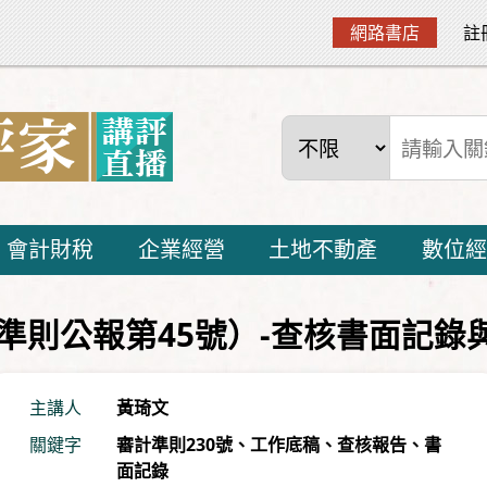
網路書店
註
會計財稅
企業經營
土地不動產
數位經
計準則公報第45號）-查核書面記錄
主講人
黃琦文
關鍵字
審計準則230號
、
工作底稿
、
查核報告
、
書
面記錄