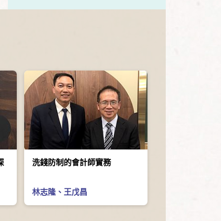
探
洗錢防制的會計師實務
林志隆
、
王戊昌