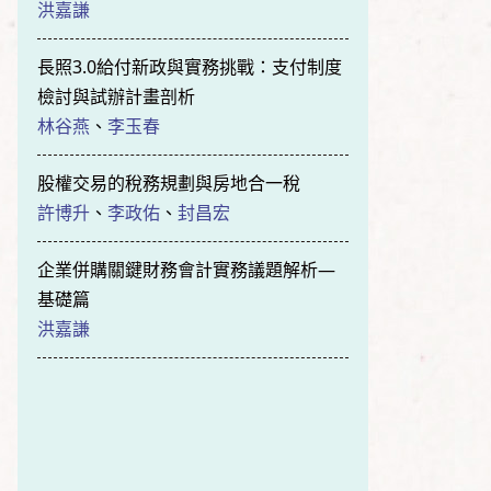
洪嘉謙
長照3.0給付新政與實務挑戰：支付制度
檢討與試辦計畫剖析
林谷燕
、
李玉春
股權交易的稅務規劃與房地合一稅
許博升
、
李政佑
、
封昌宏
企業併購關鍵財務會計實務議題解析—
基礎篇
洪嘉謙