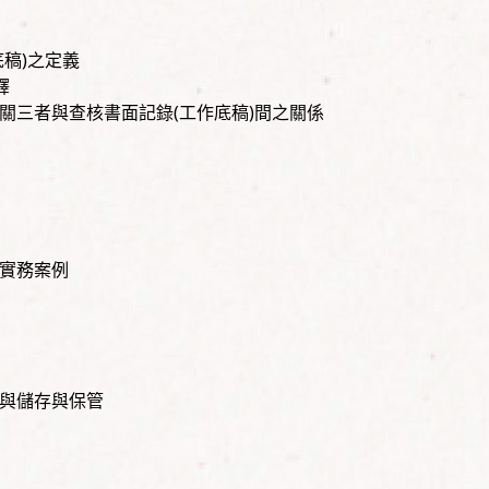
底稿)之定義
釋
機關三者與查核書面記錄(工作底稿)間之關係
與實務案例
權與儲存與保管