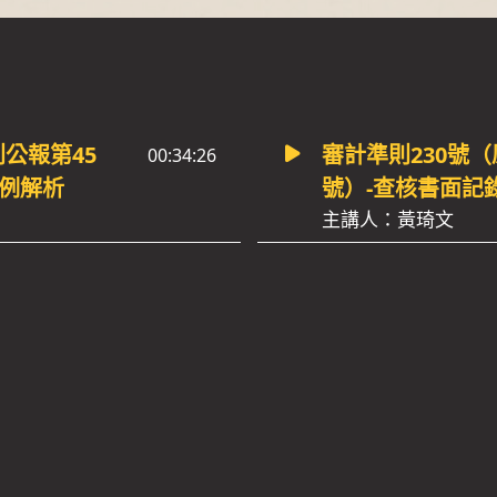
公報第45
審計準則230號
00:34:26
案例解析
號）-查核書面記
主講人：黃琦文