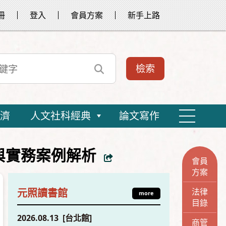
冊
登入
會員方案
新手上路
濟
人文社科經典
論文寫作
與實務案例解析
會員
方案
法律
元照讀書館
more
目錄
2026.08.13 [台北館]
商管