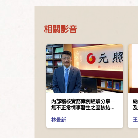
相關影音
內部稽核實務案例經驗分享—
納
無不正常情事發生之查核結果
及
真的沒問題嗎？
林景新
王