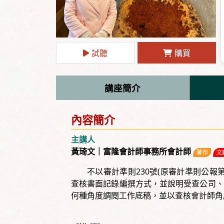
試聽
購買
講座簡介
內容簡介
主講人
黃琦文｜富隆會計師事務所會計師
不以審計準則230號(原審計準則公報
查核書面記錄編撰方式，並說明受查公司、
何種角度調閱工作底稿，並以查核會計師角