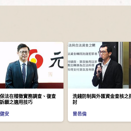
保法在稽徵實務調查、復查
洗錢防制與外匯資金查核之
訴願之適用技巧
討
健安
曾邑倫