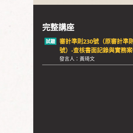
完整講座
審計準則230號（原審計準則
號）-查核書面記錄與實務
發言人：黃琦文