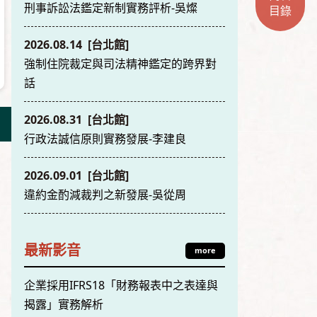
刑事訴訟法鑑定新制實務評析-吳燦
目錄
2026.08.14 [台北館]
強制住院裁定與司法精神鑑定的跨界對
話
2026.08.31 [台北館]
行政法誠信原則實務發展-李建良
2026.09.01 [台北館]
違約金酌減裁判之新發展-吳從周
最新影音
more
企業採用IFRS18「財務報表中之表達與
揭露」實務解析