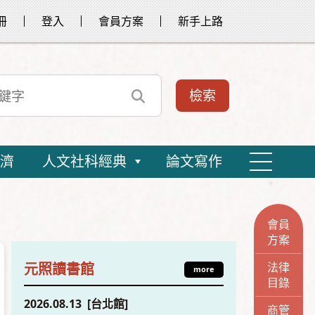
冊
登入
會員方案
新手上路
濟
人文社科經典
論文寫作
會員
方案
法律
元照讀書館
more
目錄
2026.08.13 [台北館]
商管