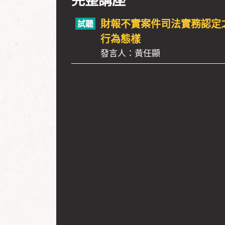
財報不實案件司法實務認定
行為態樣
發言人：黃任顯