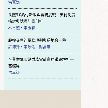
洪嘉謙
長照3.0給付新政與實務挑戰：支付制度
檢討與試辦計畫剖析
林谷燕
、
李玉春
股權交易的稅務規劃與房地合一稅
許博升
、
李政佑
、
封昌宏
企業併購關鍵財務會計實務議題解析—
基礎篇
洪嘉謙