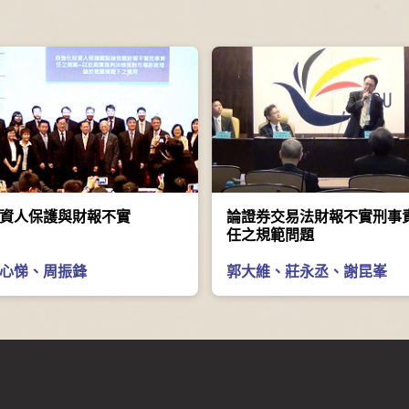
資人保護與財報不實
論證券交易法財報不實刑事
任之規範問題
心悌
、
周振鋒
郭大維
、
莊永丞
、
謝昆峯