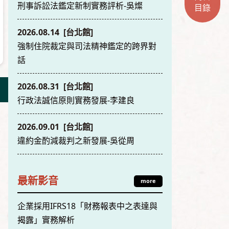
刑事訴訟法鑑定新制實務評析-吳燦
目錄
2026.08.14 [台北館]
強制住院裁定與司法精神鑑定的跨界對
話
2026.08.31 [台北館]
行政法誠信原則實務發展-李建良
2026.09.01 [台北館]
違約金酌減裁判之新發展-吳從周
最新影音
more
企業採用IFRS18「財務報表中之表達與
揭露」實務解析