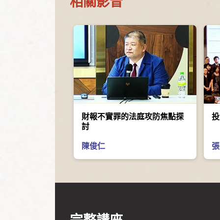
相關影音
財報不實罪的法庭攻防焦點探
投
討
陳俊仁
張
完整講座