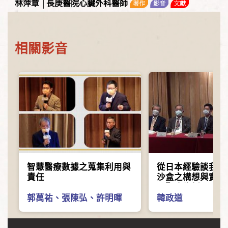
林萍章 │長庚醫院心臟外科醫師
相關影音
智慧醫療數據之蒐集利用與
從日本經驗談我國
責任
沙盒之構想與實踐-
距醫療為例
郭萬祐
、
張陳弘
、
許明暉
韓政道