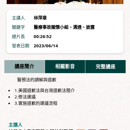
主講人
林萍章
關鍵字
醫療事故關懷小組
、
溝通
、
披露
總片長
00:26:52
發表日期
2023/06/14
講座簡介
相關影音
完整講座
醫預法的調解與道歉
1.美國道歉法與台灣道歉法簡介
2.修法建議
3.實施道歉的建議流程
主講人