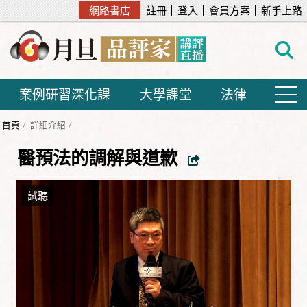
網路書店
註冊
登入
會員方案
新手上路
案例研習深化課
大學課堂
法律
首頁
詳細介紹
醫預法的調解與道歉