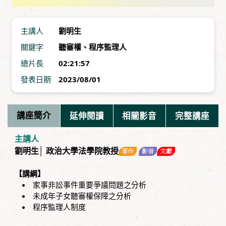
主講人
劉明生
關鍵字
聽審權
、
程序監理人
總片長
02:21:57
發表日期
2023/08/01
講座簡介
延伸閱讀
相關影音
完整講座
主講人
劉明生│ 政治大學法學院教授
【講綱】
家事非訟事件重要爭議問題之分析
未成年子女聽審權保障之分析
程序監理人制度