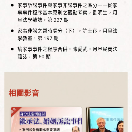
家事訴訟事件與家事非訟事件之區分－－從家
事事件程序基本原則之觀點考察
劉明生
月
旦法學雜誌，
第
227
期
家事非訟之暫時處分（下）
許士宦
月旦法
學教室，
第
197
期
論家事事件之程序合併
陳愛武
月旦民商法
雜誌，
第
60
期
相關影音