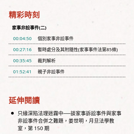
精彩時刻
家事非訟事件(二)
00:04:50
個別家事非訟事件
00:27:16
暫時處分及其附隨性(家事事件法第85條)
00:35:45
裁判解析
01:52:41
親子非訟事件
延伸閱讀
只緣深陷法理迷霧中──談家事訴訟事件與家事
非訟事件合併之難題
姜世明
月旦法學教
室，
第
150
期