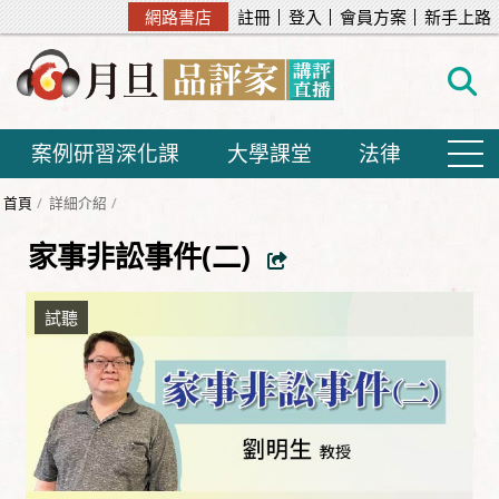
網路書店
註冊
登入
會員方案
新手上路
案例研習深化課
大學課堂
法律
首頁
詳細介紹
家事非訟事件(二)