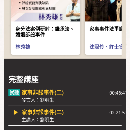
身分法案例研討：繼承法、
家事事件法爭議問
婚姻訴訟事件
林秀雄
沈冠伶
、
許士宦
、
完整講座
家事非訟事件(二)
00:46:41
發言人：劉明生
家事非訟事件(二)
02:21:57
主講人：劉明生