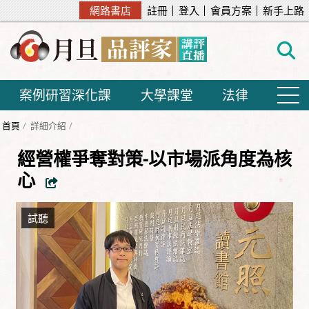
網路書店
註冊
登入
會員方案
新手上路
案例研習深化課
大學課堂
法律
首頁
詳細介紹
經營權爭奪對策-以市場派角度為核
心