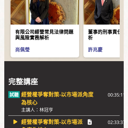
有限公司經營常見法律問題
董事的刑事責任爭
與風險實務解析
析
尚佩瑩
許兆慶
完整講座
經營權爭奪對策-以市場派角度
00:35:11
為核心
主講人：林冠亨
經營權爭奪對策-以市場派
02:33:37