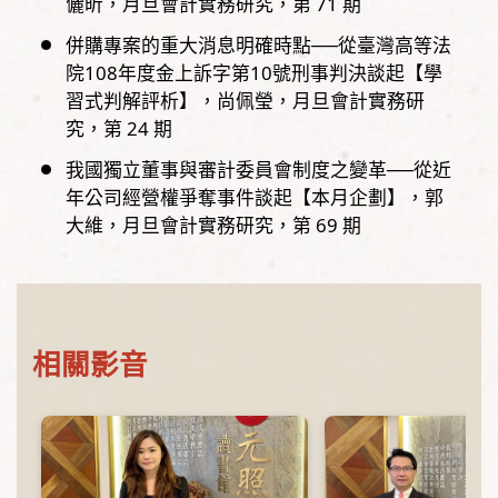
儷昕
月旦會計實務研究，
第
71
期
併購專案的重大消息明確時點──從臺灣高等法
院108年度金上訴字第10號刑事判決談起【學
習式判解評析】
尚佩瑩
月旦會計實務研
究，
第
24
期
我國獨立董事與審計委員會制度之變革──從近
年公司經營權爭奪事件談起【本月企劃】
郭
大維
月旦會計實務研究，
第
69
期
相關影音