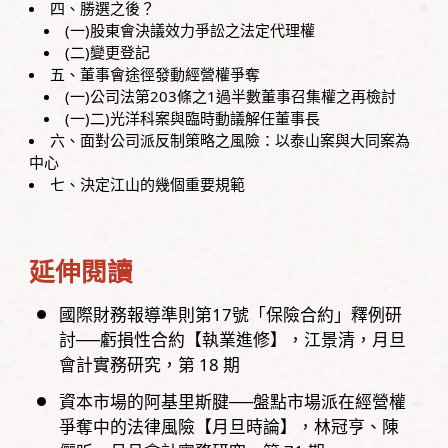
四、勝選之後？
(一)股東會決議效力爭訟之法定代理權
(二)變更登記
五、董事會途徑發動經營權爭奪
(一)公司法第203條之1過半數董事召集權之再檢討
(一)二)光洋科案與臨時動議解任董事長
六、面對公司派反制策略之風險：以泰山案與大同案為
中心
七、決定江山的幾個重要規範
延伸閱讀
國際財務報導準則第17號「保險合約」釋例研
討──虧損性合約【執業進修】
江景清
月旦
會計實務研究，
第
18
期
資本市場的阿基里斯腱──盤點市場派在經營權
爭奪中的法律風險【月旦時論】
林冠亨、陳