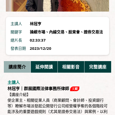
主講人
林冠亨
關鍵字
操縱市場
、
內線交易
、
股東會
、
證券交易法
總片長
02:33:37
發表日期
2023/12/20
講座簡介
延伸閱讀
相關影音
完整講座
主講人
林冠亨｜群展國際法律事務所律師
【講座介紹】
使企業主、相關從業人員（商業顧問、會計師、投資銀行
等）瞭解市場派發起公開發行公司經營權爭奪的各個階段可
能涉及的重要遊戲規則（尤其是證券交易法）與案例，以利