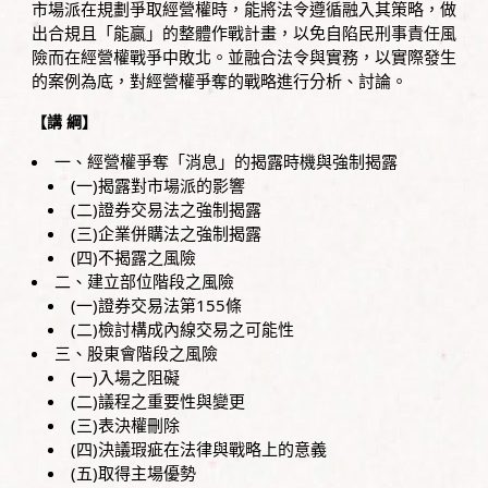
市場派在規劃爭取經營權時，能將法令遵循融入其策略，做
出合規且「能贏」的整體作戰計畫，以免自陷民刑事責任風
險而在經營權戰爭中敗北。並融合法令與實務，以實際發生
的案例為底，對經營權爭奪的戰略進行分析、討論。
【講 綱】
一、經營權爭奪「消息」的揭露時機與強制揭露
(一)揭露對市場派的影響
(二)證券交易法之強制揭露
(三)企業併購法之強制揭露
(四)不揭露之風險
二、建立部位階段之風險
(一)證券交易法第155條
(二)檢討構成內線交易之可能性
三、股東會階段之風險
(一)入場之阻礙
(二)議程之重要性與變更
(三)表決權刪除
(四)決議瑕疵在法律與戰略上的意義
(五)取得主場優勢