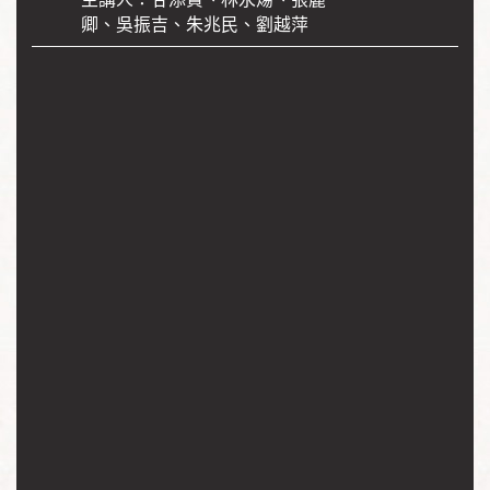
卿、吳振吉、朱兆民、劉越萍