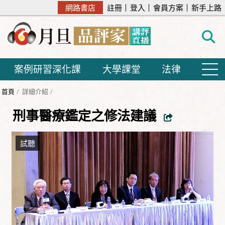
網路書店
註冊
登入
會員方案
新手上路
案例研習深化課
大學課堂
法律
首頁
詳細介紹
刑事醫療鑑定之修法建議