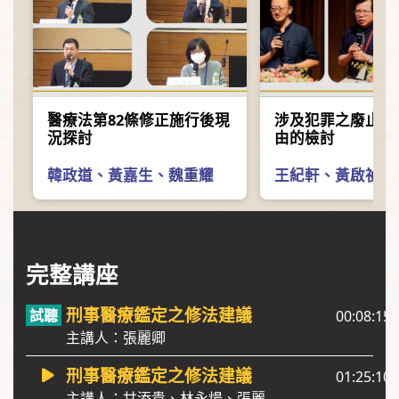
醫療法第82條修正施行後現
涉及犯罪之廢止醫
況探討
由的檢討
韓政道
、
黃嘉生
、
魏重耀
王紀軒
、
黃啟禎
、
完整講座
刑事醫療鑑定之修法建議
00:08:15
主講人：張麗卿
刑事醫療鑑定之修法建議
01:25:10
主講人：甘添貴、林永煬、張麗