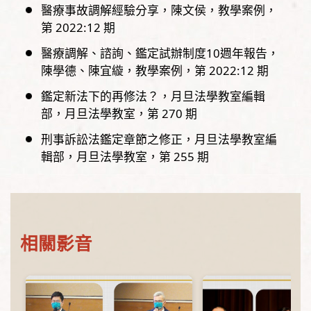
醫療事故調解經驗分享
陳文侯
教學案例，
第
2022:12
期
醫療調解、諮詢、鑑定試辦制度10週年報告
陳學德、陳宜縼
教學案例，
第
2022:12
期
鑑定新法下的再修法？
月旦法學教室編輯
部
月旦法學教室，
第
270
期
刑事訴訟法鑑定章節之修正
月旦法學教室編
輯部
月旦法學教室，
第
255
期
相關影音