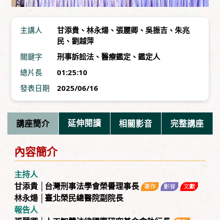
主講人
甘添貴
、
林永煬
、
張麗卿
、
吳振吉
、
朱兆
民
、
劉越萍
關鍵字
刑事訴訟法
、
醫療鑑定
、
鑑定人
總片長
01:25:10
發表日期
2025/06/16
講座簡介
延伸閱讀
相關影音
完整講座
內容簡介
主持人
甘添貴 │台灣刑事法學會榮譽理事長
林永煬 │臺北榮民總醫院副院長
報告人