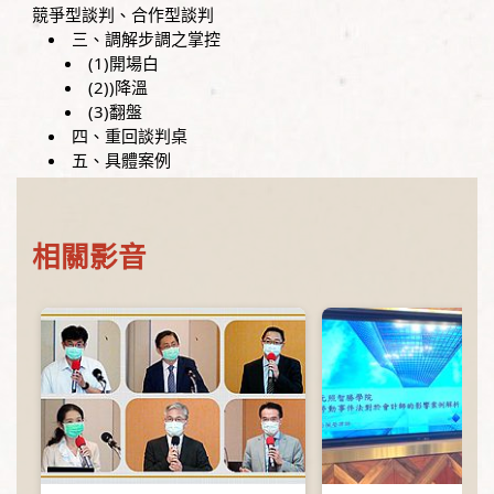
競爭型談判、合作型談判
三、調解步調之掌控
(1)開場白
(2))降溫
(3)翻盤
四、重回談判桌
五、具體案例
相關影音