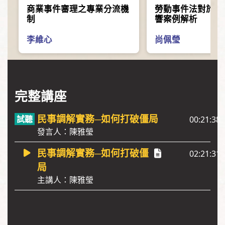
商業事件審理之專業分流機
勞動事件法對於會
制
響案例解析
李維心
尚佩瑩
完整講座
民事調解實務─如何打破僵局
00:21:38
發言人：陳雅瑩
民事調解實務─如何打破僵
02:21:31
局
主講人：陳雅瑩