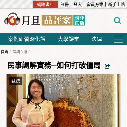
網路書店
註冊
登入
會員方案
新手上路
案例研習深化課
大學課堂
法律
首頁
詳細介紹
民事調解實務─如何打破僵局