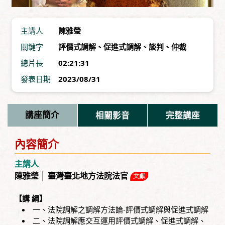
主講人
陳雅瑩
關鍵字
評價式調解
、
促進式調解
、
談判
、
仲裁
總片長
02:21:31
發表日期
2023/08/31
講座簡介
相關影音
完整講座
內容簡介
主講人
陳雅瑩 │ 臺灣臺北地方法院法官
【講 綱】
一、法院調解之調解方法論-評價式調解與促進式調解
二、法院調解應交互運用評價式調解、促進式調解、