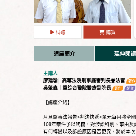
試聽
購買
講座簡介
延伸閱讀
主講人
廖建瑜│ 高等法院刑事庭審判長兼法官
吳肇鑫｜童綜合醫院醫療副院長
【講座介紹】
月旦醫事法報告<判決快遞>單元每月將全國
108年案件予以爬梳，對涉訟科別、事由及
有何轉變以及訴訟原因是否更異，將於本次