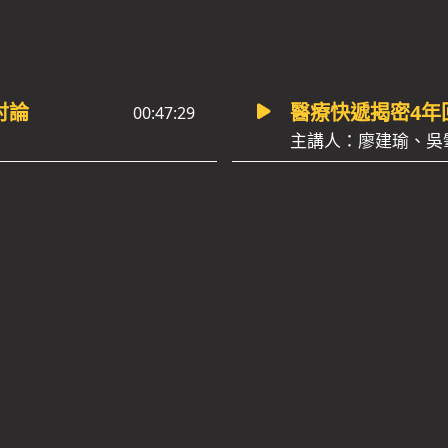
討論
醫療快遞揭密4年
00:47:29
主講人：廖建瑜、吳