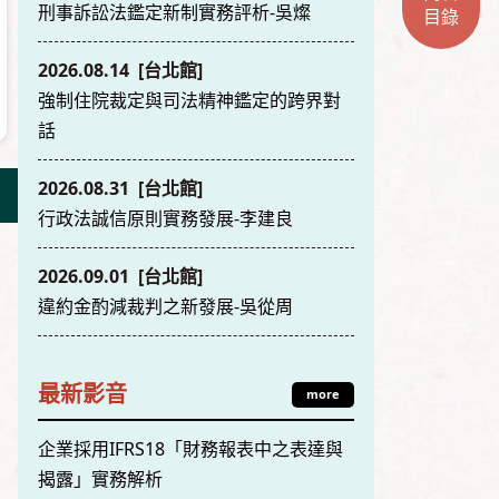
刑事訴訟法鑑定新制實務評析-吳燦
目錄
2026.08.14 [台北館]
強制住院裁定與司法精神鑑定的跨界對
話
2026.08.31 [台北館]
行政法誠信原則實務發展-李建良
2026.09.01 [台北館]
違約金酌減裁判之新發展-吳從周
最新影音
more
企業採用IFRS18「財務報表中之表達與
揭露」實務解析