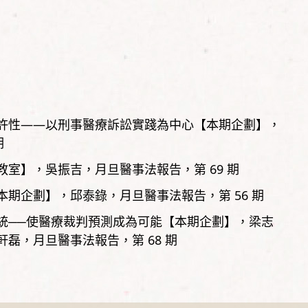
許性——以刑事醫療訴訟實踐為中心【本期企劃】
期
教室】
吳振吉
月旦醫事法報告，
第
69
期
本期企劃】
邱泰錄
月旦醫事法報告，
第
56
期
統──使醫療裁判預測成為可能【本期企劃】
梁志
軒磊
月旦醫事法報告，
第
68
期