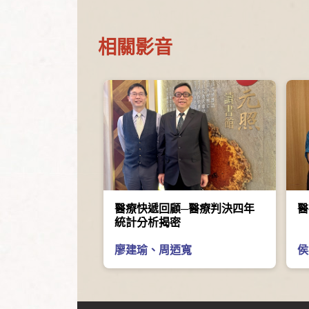
相關影音
醫療快遞回顧─醫療判決四年
醫
統計分析揭密
廖建瑜
、
周迺寬
侯