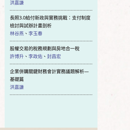
洪嘉謙
長照3.0給付新政與實務挑戰：支付制度
檢討與試辦計畫剖析
林谷燕
、
李玉春
股權交易的稅務規劃與房地合一稅
許博升
、
李政佑
、
封昌宏
企業併購關鍵財務會計實務議題解析—
基礎篇
洪嘉謙