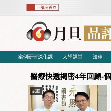
回講座首頁
案例研習深化課
大學課堂
法律
醫療快遞揭密4年回顧-