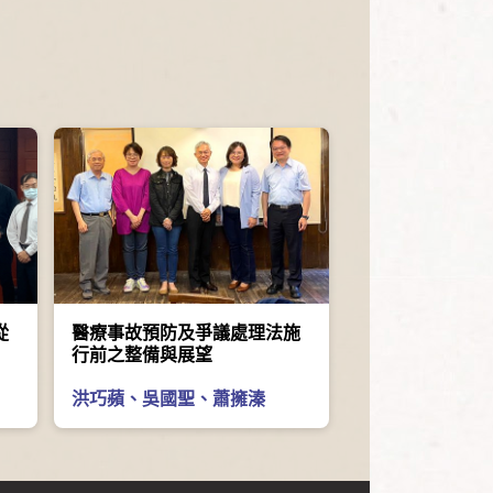
從
醫療事故預防及爭議處理法施
行前之整備與展望
洪巧蘋
、
吳國聖
、
蕭擁溱