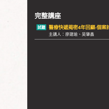
完整講座
醫療快遞揭密4年回顧-個案
主講人：廖建瑜、吴肇鑫