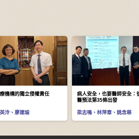
療機構的獨立侵權責任
病人安全，也要醫師安全：
醫預法第35條出發
英泠
、
廖建瑜
梁志鳴
、
林萍章
、
姚念慈