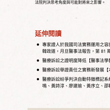
法院判決思考角度與可能對將來之影響。
延伸閱讀
專家證人於我國司法實務運用之容
韓政道
月旦醫事法報告，
第
81
醫療訴訟之證明度降低【醫事法學
醫療訴訟舉證責任之實務新發展【
醫療訴訟紛爭判決自動特徵標記系
鳴、黃詩淳、廖建瑜、黃序立、邵