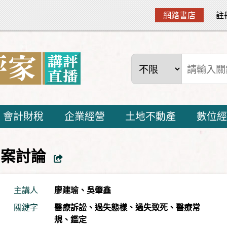
網路書店
註
會計財稅
企業經營
土地不動產
數位經
個案討論
主講人
廖建瑜
、
吳肇鑫
關鍵字
醫療訴訟
、
過失態樣
、
過失致死
、
醫療常
規
、
鑑定