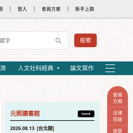
冊
登入
會員方案
新手上路
濟
人文社科經典
論文寫作
會員
方案
法律
元照讀書館
more
目錄
2026.08.13 [台北館]
商管