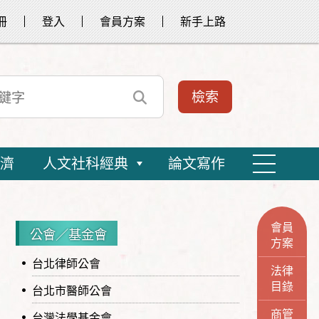
冊
登入
會員方案
新手上路
濟
人文社科經典
論文寫作
會員
公會／基金會
方案
台北律師公會
法律
目錄
台北市醫師公會
商管
台灣法學基金會