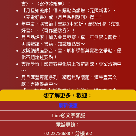
書〉、〈寫作體驗券〉！
【月旦知識庫】個人購點滿額贈〈元照新書〉、
〈充電好書〉或〈月旦系列期刊〉擇一！
年中慶．購書節｜書籍3本85折，滿額另贈〈充電
好書〉、〈寫作體驗券〉！
月旦品評家｜加入會員專案，享一年無限次觀看！
再贈雜誌、書籍、知識庫點數～
波斯納講座影音、書，解析學術與實務之爭點，優
化答題論述要點！
雲端學習｜影音客製化線上教育訓練，專案洽詢中
～
月旦匯豐專題系列｜精選焦點議題，滙集豐富文
獻！書籍優惠中～
【元照讀書館】近期講座日程總覽，邀您投資專
想了解更多，歡迎：
業，贏得未來～
最新優惠
Line＠文字客服
讀者服務專線：
+886-2-23756688
傳真：
+886-2-23318496
客服信箱
電話專線：
地址：
臺北市館前路28 號 7 樓 元照出版有限公司 統編：
02-23756688，分機502
16604673