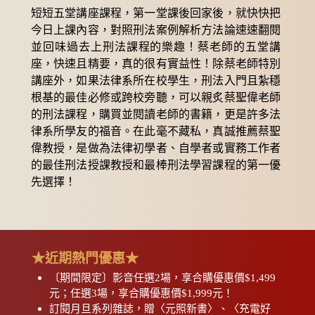
短短五堂講座課程，第一堂課後回家後，就快快把
今日上課內容，對照刑法案例解析方法論速速翻閱
並回味過去上刑法課程的樂趣！蔡老師的五堂講
座，快速且精要，真的很有實益性！除蔡老師特別
講座外，如果法律系所在校學生，刑法入門且紮穩
根基的最佳必修或跨校旁聽，可以親炙蔡聖偉老師
的刑法課程，購買並閱讀老師的書籍，更是許多法
律系所學友的福音。在此毫不藏私，真誠推薦蔡聖
偉教授，是做為法律初學者、自學者或實務工作者
的最佳刑法授課教授和最棒刑法學習課程的第一優
先選擇！
★近期熱門優惠★
〔期間限定〕影音任選2場，享合購優惠價$1,499
元；任選3場，享合購優惠價$1,999元！
訂閱月旦系列雜誌，贈〈元照新書〉、〈充電好