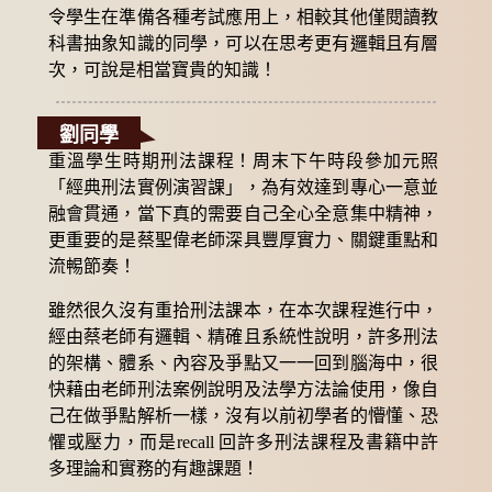
令學生在準備各種考試應用上，相較其他僅閱讀教
科書抽象知識的同學，可以在思考更有邏輯且有層
次，可說是相當寶貴的知識！
劉同學
重溫學生時期刑法課程！周末下午時段參加元照
「經典刑法實例演習課」，為有效達到專心一意並
融會貫通，當下真的需要自己全心全意集中精神，
更重要的是蔡聖偉老師深具豐厚實力、關鍵重點和
流𣈱節奏！
雖然很久沒有重拾刑法課本，在本次課程進行中，
經由蔡老師有邏輯、精確且系統性說明，許多刑法
的架構、體系、內容及爭點又一一回到腦海中，很
快藉由老師刑法案例說明及法學方法論使用，像自
己在做爭點解析一樣，沒有以前初學者的懵懂、恐
懼或壓力，而是recall 回許多刑法課程及書籍中許
多理論和實務的有趣課題！