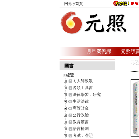
回元照首頁
月旦案例課
元照讀
元照
圖書
總覽
向大師致敬
各類工具書
法律學習．研究
生活法律
商管財金
公行政治
教育叢書
語言檢測
考試．證照