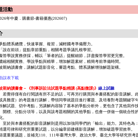
題活動
2026年中慶．購書節-書籍優惠(202607)
介
爭點體系總攬，快速掌握、複習，減輕國考準備壓力。
「說在前頭」提點章節重點，相關考題爭議扎根學習。
擬答學說實務併採，輔以「筆者的話」提醒細節，詳盡擬答學習更完整。
濃縮相關實務、學說爭點與精華，增加解題素材，精簡考前準備時間。
波斯納讀書會，講解試題影音化，審題考點、體系講解增強解題架構。
勘誤表下載
波斯納讀書會－《刑事訴訟法試題爭點精講 (高點微課)》
線上試聽
覺得僅有自行閱讀有所不足的話，可再另行購買與本書搭配的影音講解。此
或具難度）的考題進行講解，帶領同學就題目進行審題、及培養對考題關鍵字
拆解試題、切中考點，另講解內容除了基本的爭點分析外，更包含了其他寫作
、開標、分點分項等，以及與該考題相關的其他爭點，也會一併做一個統合性
化。
於與本書搭配的影音講解則是用以加強同學們的「輸出」能力。其特色為
精選司律和研究所重要試題，以分編章節建構影音講解，增加破題學習效率。
篩選重要議題，並補充110、111年臺灣大學、政治大學、臺北大學等研究所考