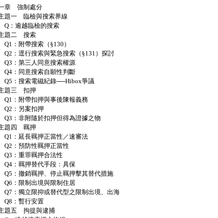
一章 強制處分
題一 臨檢與搜索界線
：逾越臨檢的搜索
題二 搜索
1：附帶搜索（§130）
2：逕行搜索與緊急搜索（§131）探討
3：第三人同意搜索權源
4：同意搜索自願性判斷
5：搜索電磁紀錄──Hibox爭議
題三 扣押
1：附帶扣押與事後陳報義務
2：另案扣押
3：非附隨於扣押但得為證據之物
題四 羈押
1：延長羈押正當性／速審法
2：預防性羈押正當性
3：重罪羈押合法性
4：羈押替代手段：具保
5：撤銷羈押、停止羈押擊其替代措施
6：限制出境與限制住居
7：獨立限抑或替代型之限制出境、出海
8：暫行安置
題五 拘提與逮捕