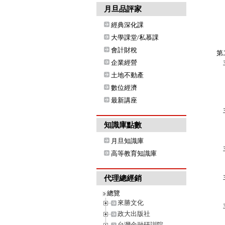
Q
月旦品評家
Q
經典深化課
Q
Q
大學課堂/私慕課
會計財稅
第
企業經營
主
Q
土地不動產
Q
數位經濟
Q
最新講座
Q
主
Q
知識庫點數
Q
Q
月旦知識庫
主
高等教育知識庫
Q
Q
主
代理總經銷
Q
總覽
Q
來勝文化
主
政大出版社
Q
台灣金融研訓院
Q