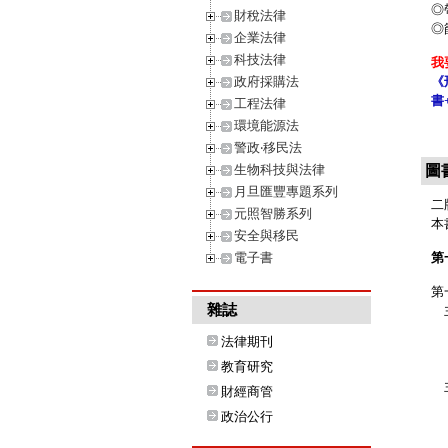
◎
財稅法律
◎
企業法律
科技法律
我
政府採購法
《
書
工程法律
環境能源法
警政‧移民法
生物科技與法律
圖
月旦匯豐專題系列
二
元照智勝系列
本
安全與移民
電子書
第
第
雜誌
主
Q
法律期刊
Q
教育研究
Q
主
財經商管
Q
政治公行
Q
Q