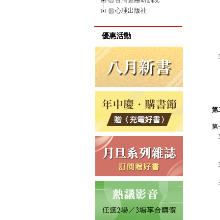
Q
心理出版社
Q
Q
優惠活動
Q
Q
主
Q
Q
Q
Q
第
第
主
Q
Q
主
Q
主
Q
Q
Q