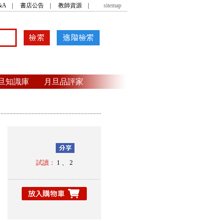
&A
|
書店公告
|
教師資源
|
sitemap
旦知識庫
月旦品評家
試讀：
1
、
2