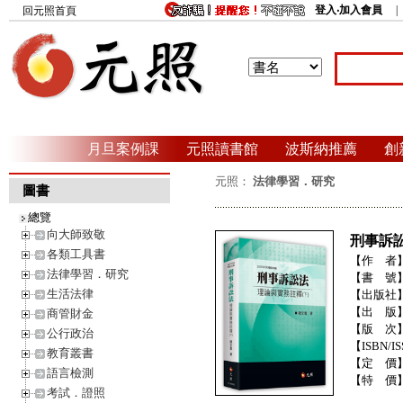
登入‧加入會員
回元照首頁
月旦案例課
元照讀書館
波斯納推薦
創
元照：
法律學習．研究
圖書
總覽
向大師致敬
刑事訴
各類工具書
【作 者
法律學習．研究
【書 號
生活法律
【出版社
【出 版
商管財金
【版 次
公行政治
【ISBN/IS
教育叢書
【定 價
語言檢測
【特 價
考試．證照