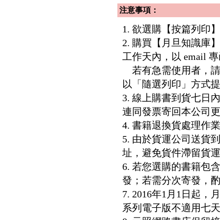
注意事項：
1. 欲選購【按篇列
2. 購買【月旦知識
工作天內，以 email
若有急需使用者，請洽客服專
以「隨選列印」方式
3. 線上購書到貨七
連同發票寄回本公司
4. 書籍退換貨處理作業
5. 由於貨運公司送
址，避免貨件滯留貨運
6. 若您選購的書籍
發；若需分次寄發，酌收
7. 2016年1月1
系列電子版不適用七