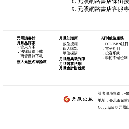
8. 元照網路書店保
9. 元照網路書店客服專線：8
元照讀書館
月旦知識庫
期刊數位服務
月旦品評家
．
數位授權
．DOI/ISBN註冊
．
會員方案
．
個人購點
．電子期刊
．
法律目錄下載
．
單位採購
．投審系統
．
商管目錄下載
．學術不端檢測
月旦經典裁判庫
燕大元照名家論壇
月旦醫事法網
月旦會計財稅網
讀者服務專線：+886-
地址：臺北市館前路2
Copyright © 元照