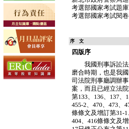
考選部國家考試題庫
考選部國家考試閱卷
序 文
四版序
我國刑事訴訟法正
磨合時期，也是我國
司法院刑事廳調辦事
案，而且已經立法院
第133、136、137、1
455-2、470、47
條條文及增訂第31-1
404、416條條文及
17日修正公布之第116