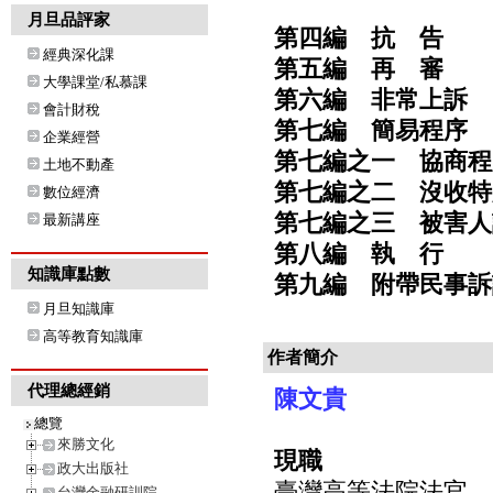
月旦品評家
第四編 抗 告
經典深化課
第五編 再 審
大學課堂/私慕課
第六編 非常上訴
會計財稅
第七編 簡易程序
企業經營
第七編之一 協商程
土地不動產
第七編之二 沒收特
數位經濟
第七編之三 被害人
最新講座
第八編 執 行
知識庫點數
第九編 附帶民事訴
月旦知識庫
高等教育知識庫
作者簡介
代理總經銷
陳文貴
總覽
來勝文化
現職
政大出版社
臺灣高等法院法官
台灣金融研訓院