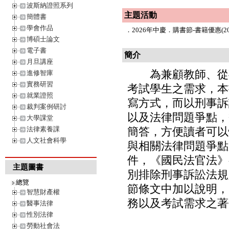
波斯納證照系列
主題活動
簡體書
學會作品
．
2026年中慶．購書節-書籍優惠(202
博碩士論文
電子書
簡介
月旦講座
為兼顧教師、從事
進修智庫
實務研習
考試學生之需求，本
就業證照
寫方式，而以刑事訴
裁判案例研討
以及法律問題爭點，
大學課堂
法律素養課
簡答，方便讀者可以
人文社會科學
與相關法律問題爭點
件，《國民法官法》
主題圖書
別排除刑事訴訟法規
總覽
節條文中加以說明，
智慧財產權
務以及考試需求之著
醫事法律
性別法律
勞動社會法