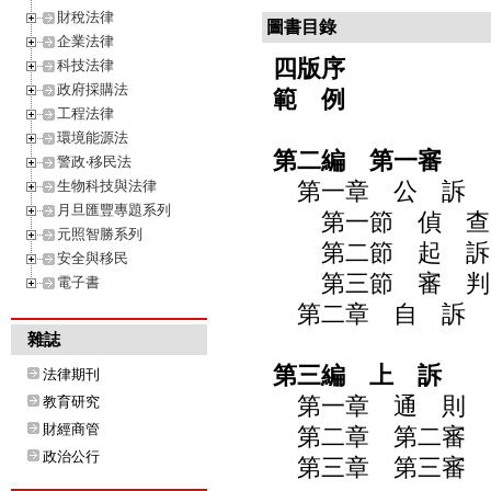
財稅法律
圖書目錄
企業法律
四版序
科技法律
政府採購法
範 例
工程法律
環境能源法
第二編 第一審
警政‧移民法
生物科技與法律
第一章 公 訴
月旦匯豐專題系列
第一節 偵 查
元照智勝系列
第二節 起 訴
安全與移民
第三節 審 判
電子書
第二章 自 訴
雜誌
第三編 上 訴
法律期刊
第一章 通 則
教育研究
財經商管
第二章 第二審
政治公行
第三章 第三審