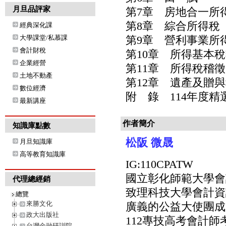
月旦品評家
第7章 房地合一所
第8章 綜合所得稅
經典深化課
大學課堂/私慕課
第9章 營利事業所
會計財稅
第10章 所得基本
企業經營
第11章 所得稅稽徵
土地不動產
第12章 遺產及贈
數位經濟
附 錄 114年度精
最新講座
作者簡介
知識庫點數
松阪 微晟
月旦知識庫
高等教育知識庫
IG:110CPATW
國立彰化師範大學會
代理總經銷
致理科技大學會計資
總覽
來勝文化
廣義的公益大使團成員
政大出版社
112專技高考會計師
台灣金融研訓院