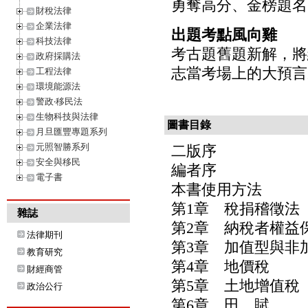
勇奪高分、金榜題名
財稅法律
企業法律
出題考點風向雞
科技法律
考古題舊題新解，將
政府採購法
志當考場上的大預言
工程法律
環境能源法
警政‧移民法
生物科技與法律
圖書目錄
月旦匯豐專題系列
元照智勝系列
二版序
安全與移民
編者序
電子書
本書使用方法
第1章 稅捐稽徵法
雜誌
第2章 納稅者權益
法律期刊
第3章 加值型與非
教育研究
第4章 地價稅
財經商管
第5章 土地增值稅
政治公行
第6章 田 賦