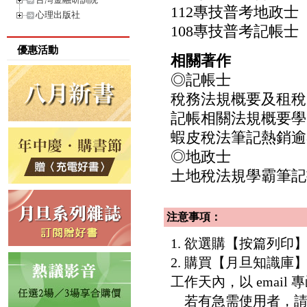
112專技普考地政士
心理出版社
108專技普考記帳士
優惠活動
相關著作
◎記帳士
稅務法規概要及租稅
記帳相關法規概要學
蝦皮稅法筆記熱銷逾8
◎地政士
土地稅法規學霸筆記
注意事項：
1. 欲選購【按篇列
2. 購買【月旦知識
工作天內，以 email
若有急需使用者，請洽客服專