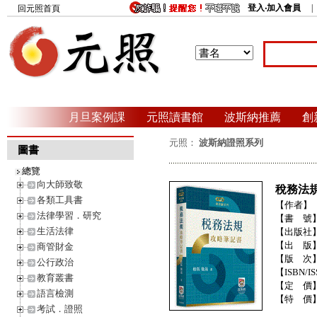
登入‧加入會員
回元照首頁
月旦案例課
元照讀書館
波斯納推薦
創
元照：
波斯納證照系列
圖書
總覽
向大師致敬
稅務法
各類工具書
【作者】
法律學習．研究
【書 號
生活法律
【出版社
【出 版
商管財金
【版 次
公行政治
【ISBN/IS
教育叢書
【定 價
語言檢測
【特 價
考試．證照