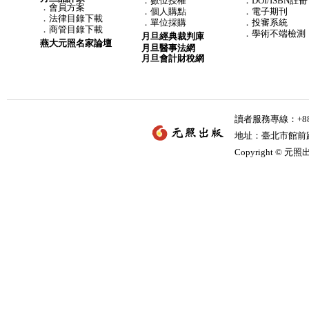
．
數位授權
．DOI/ISBN註冊
．
會員方案
．
個人購點
．電子期刊
．
法律目錄下載
．
單位採購
．投審系統
．
商管目錄下載
．學術不端檢測
月旦經典裁判庫
燕大元照名家論壇
月旦醫事法網
月旦會計財稅網
讀者服務專線：+886-
地址：臺北市館前路2
Copyright © 元照