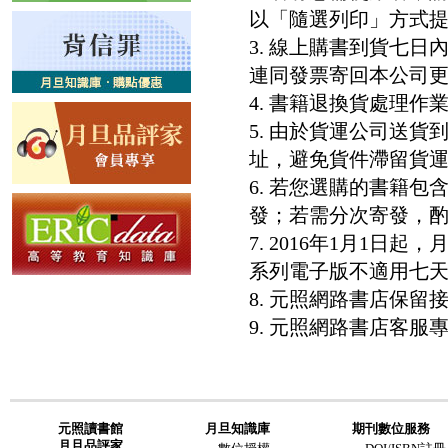
以「隨選列印」方式
3. 線上購書到貨七
連同發票寄回本公司
4. 書籍退換貨處理作業
5. 由於貨運公司送
址，避免貨件滯留貨運
6. 若您選購的書籍
發；若需分次寄發，酌收
7. 2016年1月1
系列電子版不適用七
8. 元照網路書店保
9. 元照網路書店客服專線：8
元照讀書館
月旦知識庫
期刊數位服務
月旦品評家