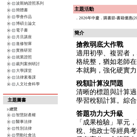
波斯納證照系列
主題活動
簡體書
學會作品
．
2026年中慶．購書節-書籍優惠(202
博碩士論文
電子書
簡介
月旦講座
搶救弱底大作戰
進修智庫
實務研習
適用初學、複習者，
就業證照
格統整，猶如老師在
裁判案例研討
本就夠，強化硬實力
大學課堂
法律素養課
稅額計算沒問題
人文社會科學
清晰的標題與計算過
學習稅額計算。綜合
主題圖書
總覽
答題功力大升級
智慧財產權
「成果檢驗」單元，
醫事法律
性別法律
稅、地政士等經典考
勞動社會法