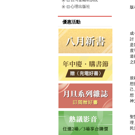
為
心理出版社
版
(
優惠活動
推
成
討
是
度
道
之
又
規
想
己
想
神
天
聖
理
民