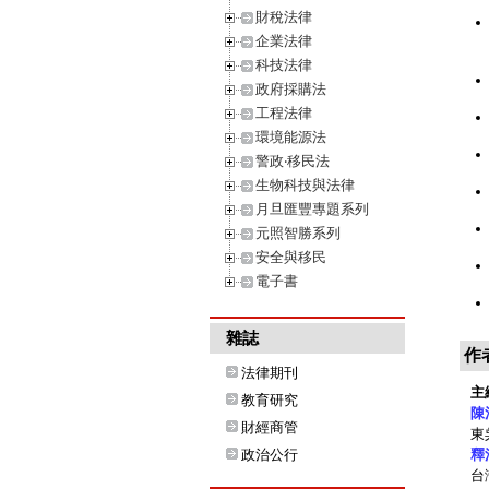
財稅法律
企業法律
科技法律
政府採購法
工程法律
環境能源法
警政‧移民法
生物科技與法律
月旦匯豐專題系列
元照智勝系列
安全與移民
電子書
雜誌
作
法律期刊
主
教育研究
陳
財經商管
東
政治公行
釋
台