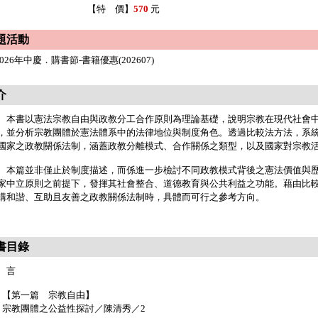
【特 價】
570
元
題活動
2026年中慶．購書節-書籍優惠(202607)
介
書以憲法宗教自由與政教分工合作原則為理論基礎，說明宗教在現代社會中
，並分析宗教團體於憲法體系中的法律地位與制度角色。透過比較法方法，系
國家之政教關係法制，涵蓋政教分離模式、合作關係之類型，以及國家對宗教
篇並非僅止於制度描述，而係進一步檢討不同政教模式背後之憲法價值與歷
家中立原則之前提下，發揮其社會整合、道德教育與公共利益之功能。藉由比
構和諧、互助且友善之政教關係法制時，具體而可行之參考方向。
書目錄
 言
【第一篇 宗教自由】
宗教團體之公益性探討／陳清秀／2