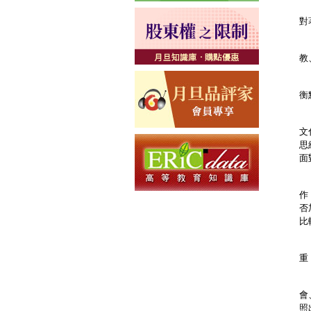
其
對
一
教
二
衡
三
文
思
面
宗
作
否
比
宗
重
本
會
照