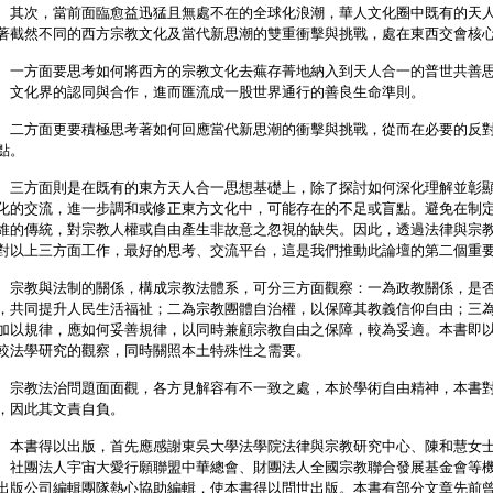
次，當前面臨愈益迅猛且無處不在的全球化浪潮，華人文化圈中既有的天人
著截然不同的西方宗教文化及當代新思潮的雙重衝擊與挑戰，處在東西交會核
方面要思考如何將西方的宗教文化去蕪存菁地納入到天人合一的普世共善思
、文化界的認同與合作，進而匯流成一股世界通行的善良生命準則。
方面更要積極思考著如何回應當代新思潮的衝擊與挑戰，從而在必要的反對
點。
方面則是在既有的東方天人合一思想基礎上，除了探討如何深化理解並彰顯
化的交流，進一步調和或修正東方文化中，可能存在的不足或盲點。避免在制
維的傳統，對宗教人權或自由產生非故意之忽視的缺失。因此，透過法律與宗
對以上三方面工作，最好的思考、交流平台，這是我們推動此論壇的第二個重
教與法制的關係，構成宗教法體系，可分三方面觀察：一為政教關係，是否
，共同提升人民生活福祉；二為宗教團體自治權，以保障其教義信仰自由；三
加以規律，應如何妥善規律，以同時兼顧宗教自由之保障，較為妥適。本書即
較法學研究的觀察，同時關照本土特殊性之需要。
教法治問題面面觀，各方見解容有不一致之處，本於學術自由精神，本書對
，因此其文責自負。
書得以出版，首先應感謝東吳大學法學院法律與宗教研究中心、陳和慧女士
、社團法人宇宙大愛行願聯盟中華總會、財團法人全國宗教聯合發展基金會等
出版公司編輯團隊熱心協助編輯，使本書得以問世出版。本書有部分文章先前