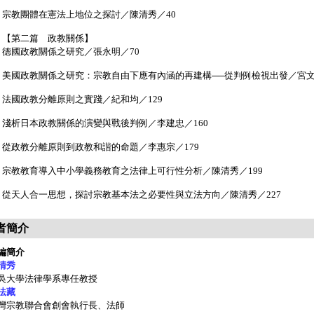
宗教團體在憲法上地位之探討／陳清秀／40
【第二篇 政教關係】
德國政教關係之研究／張永明／70
美國政教關係之研究：宗教自由下應有內涵的再建構──從判例檢視出發／宮文祥
法國政教分離原則之實踐／紀和均／129
淺析日本政教關係的演變與戰後判例／李建忠／160
從政教分離原則到政教和諧的命題／李惠宗／179
宗教教育導入中小學義務教育之法律上可行性分析／陳清秀／199
從天人合一思想，探討宗教基本法之必要性與立法方向／陳清秀／227
者簡介
編簡介
清秀
吳大學法律學系專任教授
法藏
灣宗教聯合會創會執行長、法師