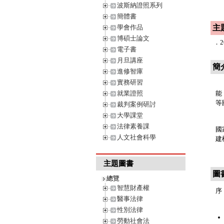
波斯納證照系列
簡體書
學會作品
主
博碩士論文
．
電子書
月旦講座
簡
進修智庫
實務研習
本
就業證照
能
等
裁判案例研討
大學課堂
本
法律素養課
國
人文社會科學
建
主題圖書
圖
總覽
智慧財產權
序
醫事法律
性別法律
勞動社會法