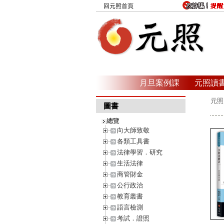
回元照首頁
月旦案例課
元照讀
元照
圖書
總覽
向大師致敬
各類工具書
法律學習．研究
生活法律
商管財金
公行政治
教育叢書
語言檢測
考試．證照