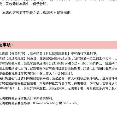
究，爰收錄於本書中，併予敘明。
書內容容有不完善之處，敬請各方賢達指正。
意事項：
. 欲選購【按篇列印】，請先購買【月旦知識庫點數】即可自行下載列印。
. 購買【月旦知識庫】的會員，在您完成付款手續之後，我們將於一至二個工作天內，以 e
有急需使用者，請洽客服專線 886-2-23756688 分機 502 ～ 505，我們將以「隨選
. 線上購書到貨七日內，如對書籍內容有任何疑慮必須換貨者，請於七日內連同發票寄
. 書籍退換貨處理作業時間約十個工作天 ( 不含例假日 )。
. 由於貨運公司送貨到府需經簽收手續，請務必留下有人可簽收之收件地址，避免貨件
. 若您選購的書籍包含預購書，本站將採批次寄發作業，待出書後一併寄發；若需分次寄發
. 2016年1月1日起，月旦知識庫點數、月旦品評家、元照電子書、月旦雜誌系列電子
. 元照網路書店保留接受訂單與否的權利。
 元照網路書店客服專線：886-2-2375-6688 分機 502 ～ 505。