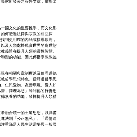
專家所發表之報告文章，彙整出
一國文化的重要推手，而文化形
，如何透過法律與宗教的相互探
法找到更明確的內涵或指導原則，
，以及人類處於現實世界的處世態
教教義旨在提升人類的靈性智慧、
會和諧的功能。因此傳播宗教教義
現在相關典章制度以及倫理道德
宗教哲學思想特色。儒釋道哲學思
物、仁民愛物、友善環境、愛人如
為善，悖理為惡」等利他的行善思
道德素養的功能，發揮提升人類精
者融合統一的王道思想，以具備
促進法制「公正無私」、「通情達
應注重滿足人民生活需要與一般國