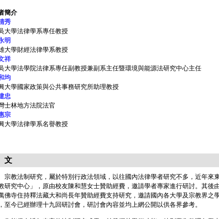
者簡介
清秀
吳大學法律學系專任教授
永明
雄大學財經法律學系教授
文祥
吳大學法學院法律系專任副教授兼副系主任暨環境與能源法研究中心主任
和均
興大學國家政策與公共事務研究所助理教授
建忠
灣士林地方法院法官
惠宗
興大學法律學系名譽教授
 文
教法制研究，屬於特別行政法領域，以往國內法律學者研究不多，近年來東
教研究中心」，原由校友陳和慧女士贊助經費，邀請學者專家進行研討。其後
萬佛寺住持釋法藏大和尚長年贊助經費支持研究，邀請國內各大學及宗教界之
，至今已經辦理十九回研討會，研討會內容並均上網公開以供各界參考。