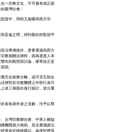
合一宗教文化，不可避免地正面
心的臺灣社會：
想當中，同時又能獲得西方宗
與妥協之間，得到最好的取捨平
其法學價值外，更要透過與西方
定宗教相關法律時，因為過度人本
教雙向的觀照與討論，毋寧說正是
要原因。
應完全政教分離，或可否互助合
為法律對於宗教團體之外部行為可
以上述三個面向進行探討，並注重
於各執筆作者之見解，均予以尊
、台灣宗教聯合會、中華人權協
機構團體鼎力相助。其次應感謝元
曾經發表於植根雜誌，為便於體系