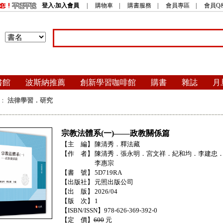
登入‧加入會員
|
購物車
|
購書服務
|
會員專區
|
會員Q
書館
波斯納推薦
創新學習咖啡館
購書
雜誌
月
：
法律學習．研究
宗教法體系(一)——政教關係篇
【主 編】
陳清秀．釋法藏
【作 者】
陳清秀．張永明．宮文祥．紀和均．李建忠
李惠宗
【書 號】
5D719RA
【出版社】
元照出版公司
【出 版】
2026/04
【版 次】
1
【ISBN/ISSN】978-626-369-392-0
【定 價】
600
元