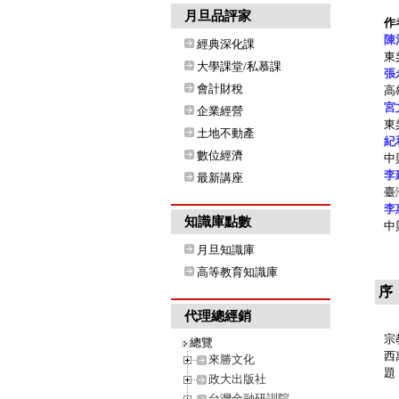
月旦品評家
作
陳
經典深化課
東
大學課堂/私慕課
張
會計財稅
高
宮
企業經營
東
土地不動產
紀
數位經濟
中
李
最新講座
臺
李
知識庫點數
中
月旦知識庫
高等教育知識庫
序
代理總經銷
宗
宗
總覽
西
來勝文化
題
政大出版社
台灣金融研訓院