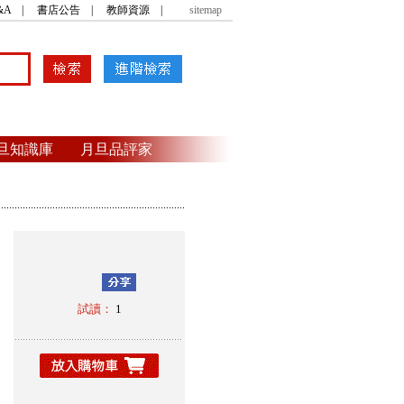
&A
|
書店公告
|
教師資源
|
sitemap
旦知識庫
月旦品評家
．
試讀：
1