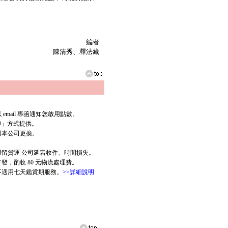
編者
陳清秀、釋法藏
mail 專函通知您啟用點數。
列印」方式提供。
回本公司更換。
滯留貨運 公司延宕收件、時間損失。
，酌收 80 元物流處理費。
版不適用七天鑑賞期服務。
>>詳細說明