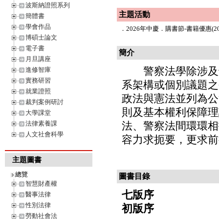
波斯納證照系列
主題活動
簡體書
學會作品
．
2026年中慶．購書節-書籍優惠(202
博碩士論文
電子書
簡介
月旦講座
警察法學除涉及刑
進修智庫
實務研習
系架構或個別議題之
就業證照
政法與憲法並列為公
裁判案例研討
則及基本權利保障理
大學課堂
法律素養課
法、警察法間環環相
人文社會科學
容力求扼要，更求前
主題圖書
總覽
圖書目錄
智慧財產權
七版序
醫事法律
性別法律
初版序
勞動社會法