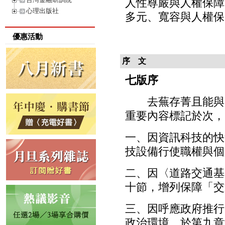
人性尊嚴與人權保障（
心理出版社
多元、寬容與人權保障
優惠活動
序 文
七版序
去蕪存菁且能與時
重要內容標記於次，
一、因資訊科技的快
技設備行使職權與個
二、因〈道路交通基本
十節，增列保障「交
三、因呼應政府推行
政治環境，於第九章