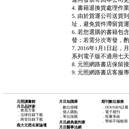
4. 書籍退換貨處理作業
5. 由於貨運公司送
址，避免貨件滯留貨運
6. 若您選購的書籍
發；若需分次寄發，酌收
7. 2016年1月1
系列電子版不適用七
8. 元照網路書店保
9. 元照網路書店客服專線：8
元照讀書館
月旦知識庫
期刊數位服務
月旦品評家
．
數位授權
．DOI/ISBN註冊
．
會員方案
．
個人購點
．電子期刊
．
法律目錄下載
．
單位採購
．投審系統
．
商管目錄下載
．學術不端檢測
月旦經典裁判庫
燕大元照名家論壇
月旦醫事法網