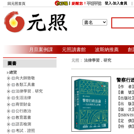
登入‧加入會員
回元照首頁
月旦案例課
元照讀書館
波斯納推薦
創
元照：
法律學習．研究
圖書
總覽
向大師致敬
警察行
各類工具書
【作 者
法律學習．研究
【書 號
生活法律
【出版社
【出 版
商管財金
【版 次
公行政治
【ISBN/IS
教育叢書
【定 價
語言檢測
【特 價
考試．證照