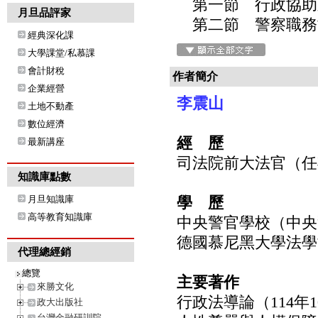
第一節 行政協助
月旦品評家
第二節 警察職務
經典深化課
大學課堂/私慕課
會計財稅
作者簡介
企業經營
李震山
土地不動產
數位經濟
經 歷
最新講座
司法院前大法官（任期9
知識庫點數
月旦知識庫
學 歷
高等教育知識庫
中央警官學校（中央
德國慕尼黑大學法學
代理總經銷
總覽
主要著作
來勝文化
行政法導論（114年1
政大出版社
台灣金融研訓院