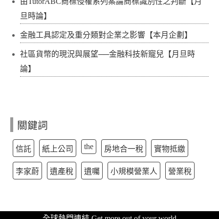
由TutorABC商標侵權系列案論商標識別性之判斷【月
旦時論】
金融工具認定及重分類對企業之影響【本月企劃】
社區貨幣的現況與展望──金融科技新寵兒【月旦時
論】
關鍵詞
the
信託
紙上公司
房地合一稅
實物抵繳
李家蔚
遺產稅
遺囑
小規模營業人
營業稅
全球熱門連結 Get more out of your world