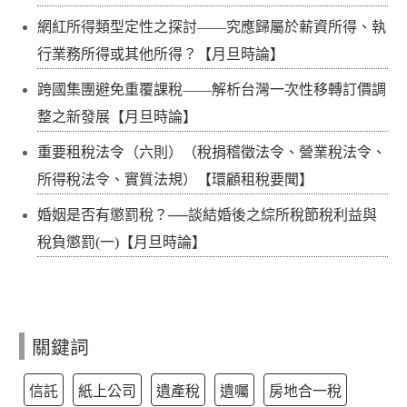
網紅所得類型定性之探討——究應歸屬於薪資所得、執
行業務所得或其他所得？【月旦時論】
跨國集團避免重覆課稅——解析台灣一次性移轉訂價調
整之新發展【月旦時論】
重要租稅法令（六則）（稅捐稽徵法令、營業稅法令、
所得稅法令、實質法規）【環顧租稅要聞】
婚姻是否有懲罰稅？──談結婚後之綜所稅節稅利益與
稅負懲罰(一)【月旦時論】
關鍵詞
信託
紙上公司
遺產稅
遺囑
房地合一稅