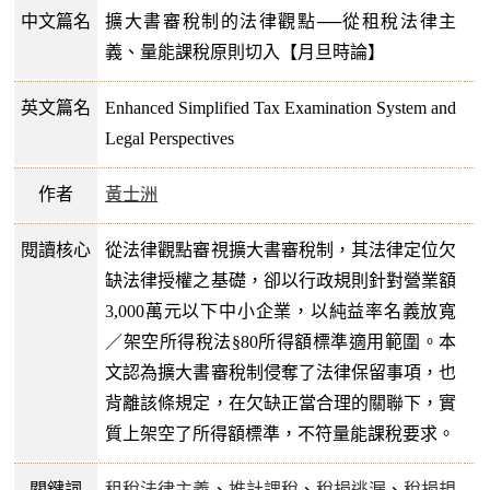
中文篇名
擴大書審稅制的法律觀點──從租稅法律主
義、量能課稅原則切入【月旦時論】
英文篇名
Enhanced Simplified Tax Examination System and
Legal Perspectives
作者
黃士洲
閱讀核心
從法律觀點審視擴大書審稅制，其法律定位欠
缺法律授權之基礎，卻以行政規則針對營業額
3,000萬元以下中小企業，以純益率名義放寬
／架空所得稅法§80所得額標準適用範圍。本
文認為擴大書審稅制侵奪了法律保留事項，也
背離該條規定，在欠缺正當合理的關聯下，實
質上架空了所得額標準，不符量能課稅要求。
關鍵詞
租稅法律主義
、
推計課稅
、
稅捐逃漏
、
稅捐規