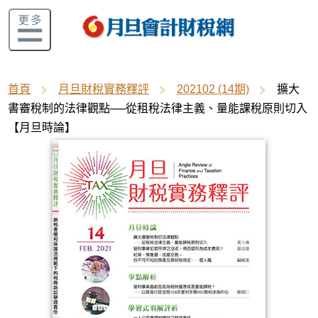
首頁
月旦財稅實務釋評
202102 (14期)
擴大
書審稅制的法律觀點──從租稅法律主義、量能課稅原則切入
【月旦時論】