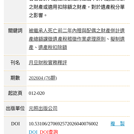
之財產或適用扣除額之財產，對於遺產稅分單
之影響。
關鍵詞
被繼承人死亡前二年內贈與配偶之財產併計遺
產總額課徵遺產稅稽徵作業處理原則
、
擬制遺
產
、
遺產稅扣除額
刊名
月旦財稅實務釋評
期數
202604 (76期)
起訖頁
012-020
出版單位
元照出版公司
DOI
10.53106/270692572026040076002
複製
DOI
DOI查詢