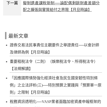
下一篇
擬制遺產課稅新制──論配偶剩餘財產差額分
配之擴張與實質給付之界限【月旦時論】
最新文章
證券交易法民事責任主觀要件之舉證責任──以會計師
及律師為例【月旦時論】
重要租稅法令（二則）（娛樂稅法令、所得稅法令）
【法規解讀】
「因應國際情勢強化經濟社會及民生國安韌性特別條
例」之立法評析(三)──特別預算之實踐與「預算單一原
則」之限制【月旦時論】
稅務資訊透明化──VASP業者面臨加密資產申報框架的