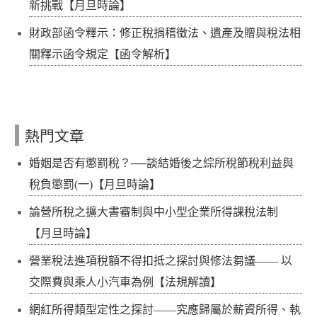
新挑戰【月旦時論】
財政部函令釋示：修正稅捐稽徵法、遺產及贈與稅法相
關釋示函令規定【函令解析】
熱門文章
婚姻是否有懲罰稅？──談結婚後之綜所稅節稅利益與
稅負懲罰(一)【月旦時論】
論營所稅之擴大書審制與中小型企業所得課稅法制
【月旦時論】
營業稅法進項稅額不得扣抵之探討與修法芻議—— 以
交際費與乘人小汽車為例【法規解讀】
網紅所得類型定性之探討——究應歸屬於薪資所得、執