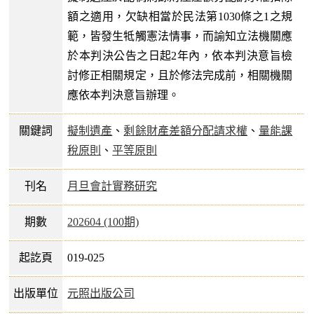
額之適用，欠缺相當於民法第1030條之1之規
範，皆發生牴觸憲法情事，而諭知立法機關應
於本判決公告之日起2年內，依本判決意旨檢
討修正相關規定，且於修法完成前，相關機關
應依本判決意旨辦理。
關鍵詞
擬制遺產
、
剩餘財產差額分配請求權
、
量能課
稅原則
、
平等原則
刊名
月旦會計實務研究
期數
202604 (100期)
起訖頁
019-025
出版單位
元照出版公司