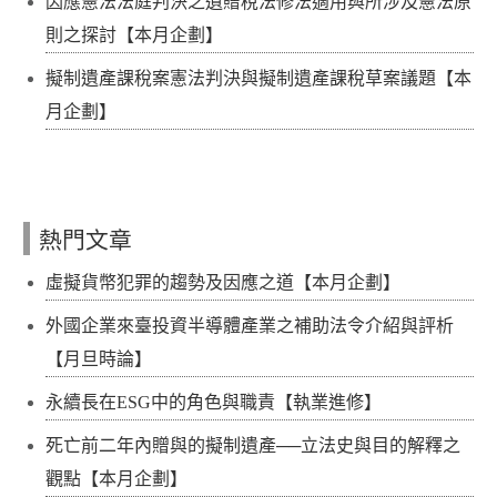
因應憲法法庭判決之遺贈稅法修法適用與所涉及憲法原
則之探討【本月企劃】
擬制遺產課稅案憲法判決與擬制遺產課稅草案議題【本
月企劃】
熱門文章
虛擬貨幣犯罪的趨勢及因應之道【本月企劃】
外國企業來臺投資半導體產業之補助法令介紹與評析
【月旦時論】
永續長在ESG中的角色與職責【執業進修】
死亡前二年內贈與的擬制遺產──立法史與目的解釋之
觀點【本月企劃】