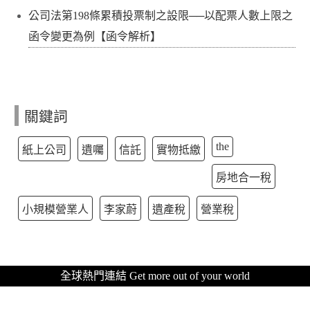
公司法第198條累積投票制之設限──以配票人數上限之
函令變更為例【函令解析】
關鍵詞
the
紙上公司
遺囑
信託
實物抵繳
房地合一稅
小規模營業人
李家蔚
遺產稅
營業稅
全球熱門連結 Get more out of your world