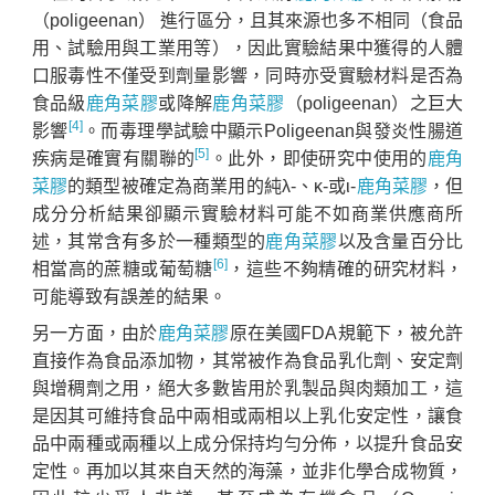
（poligeenan） 進行區分，且其來源也多不相同（食品
用、試驗用與工業用等），因此實驗結果中獲得的人體
口服毒性不僅受到劑量影響，同時亦受實驗材料是否為
食品級
鹿角菜膠
或降解
鹿角菜膠
（poligeenan）之巨大
[4]
影響
。而毒理學試驗中顯示Poligeenan與發炎性腸道
[5]
疾病是確實有關聯的
。此外，即使研究中使用的
鹿角
菜膠
的類型被確定為商業用的純λ-、κ-或ι-
鹿角菜膠
，但
成分分析結果卻顯示實驗材料可能不如商業供應商所
述，其常含有多於一種類型的
鹿角菜膠
以及含量百分比
[6]
相當高的蔗糖或葡萄糖
，這些不夠精確的研究材料，
可能導致有誤差的結果。
另一方面，由於
鹿角菜膠
原在美國FDA規範下，被允許
直接作為食品添加物，其常被作為食品乳化劑、安定劑
與增稠劑之用，絕大多數皆用於乳製品與肉類加工，這
是因其可維持食品中兩相或兩相以上乳化安定性，讓食
品中兩種或兩種以上成分保持均勻分佈，以提升食品安
定性。再加以其來自天然的海藻，並非化學合成物質，