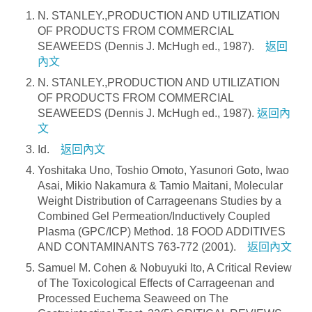
N. STANLEY.,PRODUCTION AND UTILIZATION
OF PRODUCTS FROM COMMERCIAL
SEAWEEDS (Dennis J. McHugh ed., 1987).
返回
內文
N. STANLEY.,PRODUCTION AND UTILIZATION
OF PRODUCTS FROM COMMERCIAL
SEAWEEDS (Dennis J. McHugh ed., 1987).
返回內
文
Id.
返回內文
Yoshitaka Uno, Toshio Omoto, Yasunori Goto, Iwao
Asai, Mikio Nakamura & Tamio Maitani, Molecular
Weight Distribution of Carrageenans Studies by a
Combined Gel Permeation/Inductively Coupled
Plasma (GPC/ICP) Method. 18 FOOD ADDITIVES
AND CONTAMINANTS 763-772 (2001).
返回內文
Samuel M. Cohen & Nobuyuki Ito, A Critical Review
of The Toxicological Effects of Carrageenan and
Processed Euchema Seaweed on The