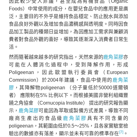
因此較少受人非議，甚至成為有機食品（Organic
Foods）中常使用的成分，在嬰兒食品中的應用更是廣
泛，主要目的不外乎是維持食品穩定、防止脫水與添加
食品良好外觀以及增加食品濃稠感與透明度。同時因食
品加工製品的種類日益增加，為因應加工需求與兼顧消
費者對食品外觀的喜好，導致其逐漸深入消費者日常生
活。
然而隨著越來越多的研究指出，天然來源的
鹿角菜膠
亦
可能在人體消化過程中，受到降解作用，形成
Poligeenan，因此歐盟執行委員會（European
Commission）於2004年建議，食品中使用的
鹿角菜
膠
，其降解物poligeenan （分子量低於50000道爾頓
者） 應限制在5% 比例以下。而根據美國非營利組織豐
饒之角協會 （Cornucopia Institute） 提出的研究報告顯
示，
鹿角菜膠
可能因為萃取或製備方式差異，導致不同
廠商生產出的食品級
鹿角菜膠
具有不同含量的
poligeenan，其範圍由低於0.5～25%，且各家實驗室檢
[7]
驗出的數據亦有落差，顯示並未有可靠的標準存在
。