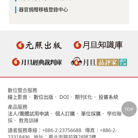
器官捐贈移植登錄中心
數位整合服務
線上影音
．
數位出版
．
DOI
．
期刊E化
．
投審系統
產品服務
TOP
法人/團體試用申請
．
個人訂購
．
單位採購
． 學校聯
採． 教育訓練
讀者服務專線：+886-2-23756688 傳真：+886-2-
23318496 地址：臺北市館前路28號7樓