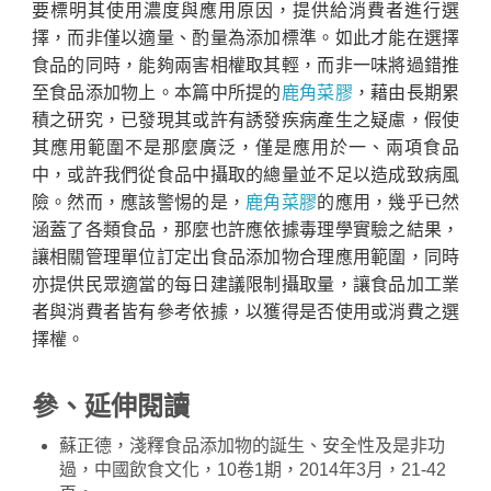
要標明其使用濃度與應用原因，提供給消費者進行選
擇，而非僅以適量、酌量為添加標準。如此才能在選擇
食品的同時，能夠兩害相權取其輕，而非一味將過錯推
至食品添加物上。本篇中所提的
鹿角菜膠
，藉由長期累
積之研究，已發現其或許有誘發疾病產生之疑慮，假使
其應用範圍不是那麼廣泛，僅是應用於一、兩項食品
中，或許我們從食品中攝取的總量並不足以造成致病風
險。然而，應該警惕的是，
鹿角菜膠
的應用，幾乎已然
涵蓋了各類食品，那麼也許應依據毒理學實驗之結果，
讓相關管理單位訂定出食品添加物合理應用範圍，同時
亦提供民眾適當的每日建議限制攝取量，讓食品加工業
者與消費者皆有參考依據，以獲得是否使用或消費之選
擇權。
參、延伸閱讀
蘇正德，淺釋食品添加物的誕生、安全性及是非功
過，中國飲食文化，10卷1期，2014年3月，21-42