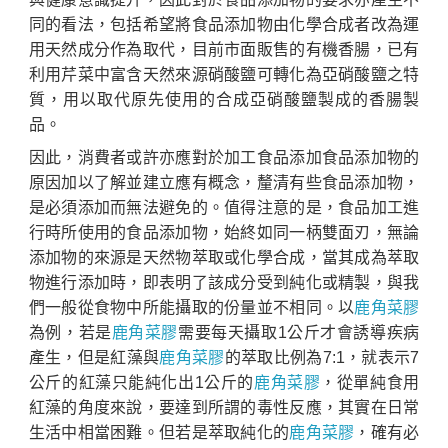
同的看法，包括希望將食品添加物由化學合成者改為運
用天然成分作為取代，目前市面販售的有機香腸，已有
利用芹菜中富含天然來源硝酸鹽可轉化為亞硝酸鹽之特
質，用以取代原先使用的合成亞硝酸鹽製成的香腸製
品。
因此，消費者或許亦應對於加工食品添加食品添加物的
原因加以了解並建立應有概念，釐清有些食品添加物，
是必須添加而無法避免的。值得注意的是，食品加工進
行時所使用的食品添加物，始終如同一柄雙面刃，無論
添加物的來源是天然物萃取或化學合成，當其成為萃取
物進行添加時，即表明了該成分受到純化或精製，與我
們一般從食物中所能攝取的份量並不相同。以
鹿角菜膠
為例，若是
鹿角菜膠
需要每天攝取1公斤才會誘導疾病
產生，但是紅藻與
鹿角菜膠
的萃取比例為7:1，就表示7
公斤的紅藻只能純化出1公斤的
鹿角菜膠
，從單純食用
紅藻的角度來說，要達到所謂的毒性反應，其實在日常
生活中相當困難。但若是萃取純化的
鹿角菜膠
，確有必