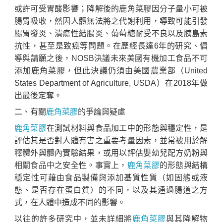
或許可受胃酸影響；降解後的鹿角菜膠因分子量小可被
腸胃吸收，然因人體無法將之代謝利用，導致可能引發
腸胃發炎、潰瘍性結腸炎、葡萄糖耐受不良以及胰島素
抗性，甚至是致癌等問題。在歷經長達6年的研究、倡
導與請願之後，NOSB決議未來美國有機加工食品不可
添加鹿角菜膠，但此決議仍須由美國農業部（United
States Department of Agriculture, USDA）在2018年做
出最後定奪。
二、有關
鹿角菜膠
的爭論與疑慮
鹿角菜膠
在測試材料與食品加工中的形態與穩定性，是
評估其是否對人體有害之重要考量因素，並常被用於解
釋體外與體內實驗結果，或用以評估嬰幼兒配方奶粉與
相關食品中之安全性。事實上，
鹿角菜膠
的形態與結構
穩定性可藉由食品製備與添加基質性質（如固態或液
態、是否存在蛋白質）的不同，以及其通過腸道之方
式，在人體中造成不同的影響。
以往的許多研究中，並未詳細將
鹿角菜膠
與其降解物