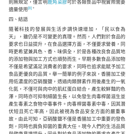
則無規定，僅言明
鹿角菜膠
可於各類食品中視實際需要
[8]
。
適量使用
四、結語
隨著科技的發展與生活步調快速增加，「民以食為
天」，雖仍是不可變更的真理。然而，人們對於食品的
要求也日益提升，在食品選擇方面，不僅要求營養，同
時更希望兼具色、香、味俱全，於是各種改良食品質地
的添加物與加工方式也順勢而生。早期多數食品添加物
不僅是希望滿足消費者的要求，同時也追求能賦予加工
食品更優良的品質。舉一簡單的例子來說，香腸加工使
用低濃度的亞硝酸鹽，透過肉類酵素作用後產生的一氧
化氮，不僅可與肉中的肌紅蛋白結合，產生較鮮豔的色
澤，同時亦可抑制細菌生長，以免發生肉毒桿菌滋生並
產生毒素之食物中毒事件。肉毒桿菌毒素中毒，因其潛
伏短且死亡率高，因此被視為食品安全方面的嚴重事
故，由此可知，亞硝酸鹽不僅是香腸加工中重要的發色
劑，同時也肩負抑菌的重責大任。現今人們的生活品質
與健康意識提升，因此對於食品添加物的要求亦產生不