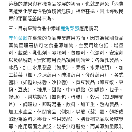
這樣的結果與有機食品發展的初衷，也就是避免「消費
者遭受化學毒性物質殘留危險」相距甚遠，因此導致民
眾的預期落差與不滿。
三、目前臺灣食品中添加
鹿角菜膠
應用情況
鹿角菜膠
在臺灣的食品產業應用方面，因其為我國食品
藥物管理署核可之食品添加物，主要用途包括：增量
劑、載體、乳化劑、凝膠劑、包覆劑、保濕劑、安定劑
以及黏稠劑。實際應用食品項目則涵蓋：各類乳製品、
冰品、加工水果製品（如果汁、果醬、水果罐頭）、加
工蔬菜（如，冷凍蔬菜、醃漬蔬菜、發酵蔬菜）、各式
醬料（如麵包抹醬、沙拉醬）、黃豆製品（如豆漿、豆
粉、豆皮）、糖果、甜點、中市麵點（如麵條、包子、
饅頭）、烘焙製品（如麵包、蛋糕）、穀片（如即時麥
片）、調理包、即時湯品、飲料、加工生、熟肉製品、
加工水產品、休閒食品（例如，以薯（藷）類、麵粉或
澱粉為原料之零食、堅果製品）、膳食補充品以及糖漿
等。應用層面之廣泛，幾乎無可避免。而其添加量限制