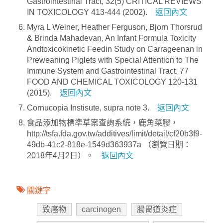
Gastrointestinal Tract, 32(5) CRITICAL REVIEWS
IN TOXICOLOGY 413-444 (2002).
返回內文
Myra L Weiner, Heather Ferguson, Bjorn Thorsrud
& Brinda Mahadevan, An Infant Formula Toxicity
Andtoxicokinetic Feedin Study on Carrageenan in
Preweaning Piglets with Special Attention to The
Immune System and Gastrointestinal Tract. 77
FOOD AND CHEMICAL TOXICOLOGY 120-131
(2015).
返回內文
Cornucopia Instisute, supra note 3.
返回內文
食品添加物標準草案查詢系統，鹿角菜膠，
http://tsfa.fda.gov.tw/additives/limit/detail/cf20b3f9-
49db-41c2-818e-1549d363937a （瀏覽日期：
2018年4月2日）。
返回內文
關鍵字
致癌物
carcinogen
腸胃道炎症