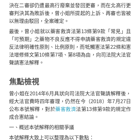
決在二審卻仍遭最高行廢棄並發回更審，而在北高行更
審判決其為敗訴後，曾小姐所提起的上訴、再審也皆被
以無理由駁回，全案確定。
最後，曾小姐就以藥害救濟法第13條第9款「常見」且
「可預期」之藥物不良反應不得申請藥害救濟的規定違
反法律明確性原則、比例原則，而牴觸憲法第22條和憲
法增修條文第10條第7項、第8項為由，向司法院大法官
聲請憲法解釋。
焦點檢視
曾小姐在2014年6月具狀向司法院大法官聲請解釋後，
經大法官費時四年審理，仍然在今（2018）年7月27日
公布本號解釋，對於
藥害救濟
法第13條第9款的規定作
成合憲結論。
一、概述本號解釋的相關爭議
本號解釋大致上可以整理為以下數點：