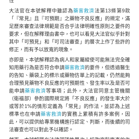
性
大法官在本號解釋中雖認為
藥害救濟
法第13條第9款
「『常見』且『可預期』之藥物不良反應」的規定，滿
足歷來審查法律規範是否合乎法律明確性原則之要件的
要求，但在解釋理由書中，也可以看見大法官似乎針對
其中「可預見」和「可司法審查」的層次上作了些許的
修正，而有予以放寬的現象。
亦即是，本號解釋認為病人和家屬縱使可能無法完全確
知用藥行為是否符合申請
藥害救濟
的要件，但透過醫生
的告知、藥袋上的標示或藥物仿單上的記載，仍然能夠
合理預見藥物不良反應的可預期性、發生率以及是否可
能申請
藥害救濟
等事項；此外，大法官同意主管機關
（衛福部）參酌國際規定將「不良反應」的發生率大於
或等於1%的情形定義為「常見」的作法，並認為上述
標準也在申請
藥害救濟
的實務上累積有許多案例，因
此，可以提供給專業機構進行認定、判斷，而後續的司
法審查也可以對此予以確認。