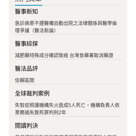
醫事新知
急診病患不遵醫囑自動出院之法律關係與醫學倫
理爭議（醫法新論）
醫事綜探
減肥藥特殊成分確認致癌 台灣食藥署取消藥證
醫法品評
信賴區間
全球裁判案例
失智症照護機構失火造成5人死亡，機構負責人依
業務過失致死罪判刑2年
閱讀判決