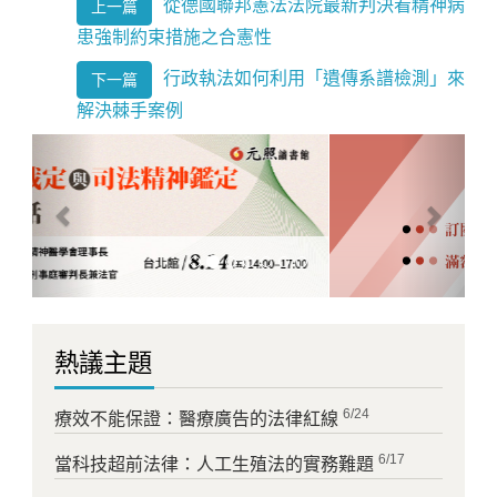
從德國聯邦憲法法院最新判決看精神病
上一篇
患強制約束措施之合憲性
行政執法如何利用「遺傳系譜檢測」來
下一篇
解決棘手案例
Previous
Next
熱議主題
6/24
療效不能保證：醫療廣告的法律紅線
6/17
當科技超前法律：人工生殖法的實務難題