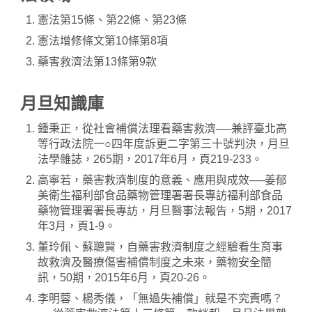
憲法第15條、第22條、第23條
憲法增修條文第10條第8項
藥害救濟法第13條第9款
月旦知識庫
鍾秉正，從社會補償法理看藥害救濟──兼評臺北高
等行政法院一○四年度訴更二字第三十號判決，月旦
法學雜誌，265期，2017年6月，頁219-233。
高寧若，藥害救濟制度的意義、應用與成效──姜郁
美衛生福利部食品藥物管理署署長專訪福利部食品
藥物管理署署長專訪，月旦醫事法報告，5期，2017
年3月，頁1-9。
董玲佩、蘇聰賢，自藥害救濟制度之經驗看生育事
故救濟及醫療傷害補償制度之未來，藥物安全簡
訊，50期，2015年6月，頁20-26。
李明蓉、楊秀儀，「無過失補償」就是不究責嗎？