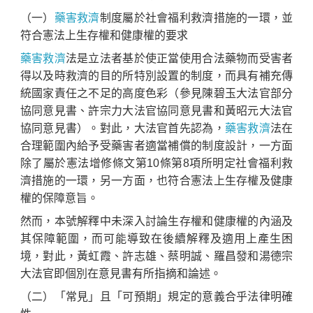
（一）
藥害救濟
制度屬於社會福利救濟措施的一環，並
符合憲法上生存權和健康權的要求
藥害救濟
法是立法者基於使正當使用合法藥物而受害者
得以及時救濟的目的所特別設置的制度，而具有補充傳
統國家責任之不足的高度色彩（參見陳碧玉大法官部分
協同意見書、許宗力大法官協同意見書和黃昭元大法官
協同意見書）。對此，大法官首先認為，
藥害救濟
法在
合理範圍內給予受藥害者適當補償的制度設計，一方面
除了屬於憲法增修條文第10條第8項所明定社會福利救
濟措施的一環，另一方面，也符合憲法上生存權及健康
權的保障意旨。
然而，本號解釋中未深入討論生存權和健康權的內涵及
其保障範圍，而可能導致在後續解釋及適用上產生困
境，對此，黃虹霞、許志雄、蔡明誠、羅昌發和湯德宗
大法官即個別在意見書有所指摘和論述。
（二）「常見」且「可預期」規定的意義合乎法律明確