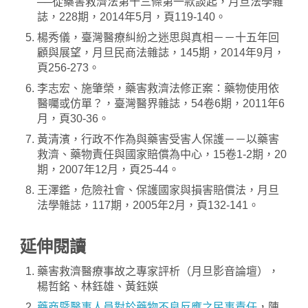
──從藥害救濟法第十三條第一款談起，月旦法學雜
誌，228期，2014年5月，頁119-140。
楊秀儀，臺灣醫療糾紛之迷思與真相－－十五年回
顧與展望，月旦民商法雜誌，145期，2014年9月，
頁256-273。
李志宏、施肇榮，藥害救濟法修正案：藥物使用依
醫囑或仿單？，臺灣醫界雜誌，54卷6期，2011年6
月，頁30-36。
黃清濱，行政不作為與藥害受害人保護－－以藥害
救濟、藥物責任與國家賠償為中心，15卷1-2期，20
期，2007年12月，頁25-44。
王澤鑑，危險社會、保護國家與損害賠償法，月旦
法學雜誌，117期，2005年2月，頁132-141。
延伸閱讀
藥害救濟醫療事故之專家評析（月旦影音論壇），
楊哲銘、林鈺雄、黃鈺媖
藥商暨醫事人員對於藥物不良反應之民事責任
，陳