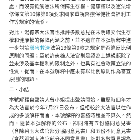
處，而沒有牴觸憲法所保障生存權、健康權以及憲法增
修條文第10條第8項要求國家重視醫療保健社會福利工
作等規定的情形。
對此，湯德宗大法官也批評多數意見在未明確交代生存
權和健康權的保障內涵之前，並不適宜在本號解釋中進
一步討論
藥害救濟
法第13條第9款之規定是否違反比例
原則的問題；至於許志雄大法官則是認為上述規範除了
並未涉及基本權利的限制之外，也具有社會政策立法的
性質，從而，在本號解釋中應未有以比例原則作為審查
原則的問題。
二、小結
本號解釋自聲請人曾小姐提出聲請開始，雖歷時四年才
為大法官於今年7月27日公布，但相較於大法官以往作
成的多號解釋而言，本號解釋的審議時程並不算久。然
而，隨著本號解釋的公布，卻同時有五份協同意見書
（含陳碧玉大法官部分協同意見書）和五份不同意見書
（含蔡明誠大法官部分不同意見書）針對多數意見認為