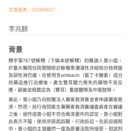
文章發表：2018/08/27
李兆麒
背景
釋字第767號解釋（下稱本號解釋）的聲請人曾小姐，
Home
於臺大醫院住院期間經診斷罹患瀰漫性非結核分枝桿菌
及惡性淋巴瘤，在使用含amikacin（氨丁卡黴素）成分
的藥品進行治療後，產生雙耳聽力喪失的藥物不良反
應，嗣後並經鑑定為（雙耳）重度聽障及中度肢障。
基此，曾小姐乃向財團法人藥害救濟基金會申請藥害救
濟，然而，前行政院衛生署藥害救濟審議委員會在審議
之後，卻作成曾小姐不符合救濟要件的認定，曾小姐對
此表示不服，遂依序提起訴願、行政訴訟。在訴訟過程
中，曾小姐的主張雖然一度為原審法院所接受，但該判