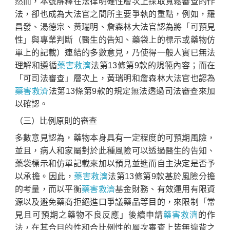
然而，本號解釋在法律明確性層次上採取寬鬆審查的作
法，卻也成為大法官之間所主要爭執的重點，例如，羅
昌發、湯德宗、黃瑞明、詹森林大法官認為將「可預見
性」與專業判斷（醫生的告知、藥袋上的標示或藥物仿
單上的記載）連結的多數意見，乃使得一般人實已無法
理解和遵循
藥害救濟
法第13條第9款的規範內容；而在
「可司法審查」層次上，黃瑞明和詹森林大法官也認為
藥害救濟
法第13條第9款的規定無法透過司法審查來加
以確認。
（三）比例原則的審查
多數意見認為，藥物本身具有一定程度的可預期風險，
並且，病人和家屬對於此種風險可以透過醫生的告知、
藥袋標示和仿單記載來加以預見並進而自主決定是否予
以承擔。因此，
藥害救濟
法第13條第9款基於風險分擔
的考量，而以平衡
藥害救濟
基金財務、有效運用有限資
源以及避免藥商拒絕進口爭議藥品等目的，來限制「常
見且可預期之藥物不良反應」後續申請
藥害救濟
的作
法，在其合目的性和合比例性的層次審查上皆無違背之