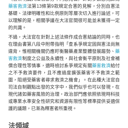
藥害救濟
法第13條第9款規定合憲的見解，分別自憲法
基礎、法律明確性和比例原則等層次切入進行論述，可
以理解的是，相關爭議在大法官間很可能並未獲得一定
的共識。
不過，大法官在針對上述法條作成合憲結論的同時，也
在理由書第八段中附帶指明「查系爭規定固與憲法尚無
違背，惟相關機關仍應盱衡醫藥產業整體發展趨勢、
藥
害救濟
制度之公益及永續性，與社會衡平原則及社會補
償合理性等情事，適時檢討系爭規定有關
藥害救濟
給付
之不予救濟要件，且不應過度擴張藥害不予救濟之範
圍，阻絕受藥害者尋求救濟之機會」。在此種大法官自
司法自制觀點出發的文字中，我們似乎也可以發現，在
現代諸如藥害風險的治理，政治部門應依照依現時科技
或專業水準安全性研究和資源有限性等標準提供妥適保
護的議題，已漸為釋憲者所重視。
法領域