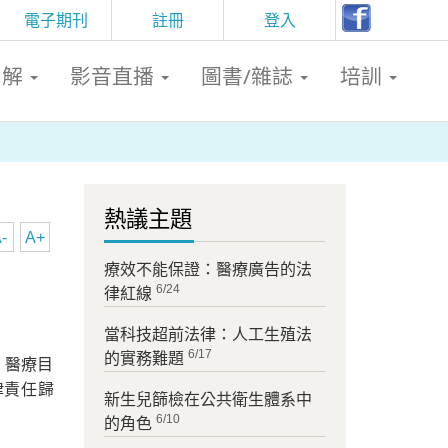
電子期刊
註冊
登入
判解
影音直播
圖書/雜誌
培訓
熱議主題
-
A+
療效不能保證：醫療廣告的法
6/24
律紅線
當科技超前法律：人工生殖法
6/17
的實務難題
，醫療目
律責任歸
新生兒篩檢在公共衛生體系中
6/10
的角色