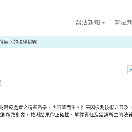
醫法新知
醫法
發展下的法律挑戰
A
戰
為醫療處置之精準醫學，也因蘊而生。惟基因檢測技術之普及
檢測所致亂象，檢測結果的正確性、解釋責任及錯誤所生的法