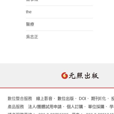
the
醫療
吳志正
數位整合服務
線上影音
．
數位出版
．
DOI
．
期刊E化
．
產品服務
法人/團體試用申請
．
個人訂購
．
單位採購
． 