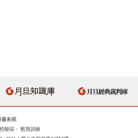
投審系統
學校聯採． 教育訓練