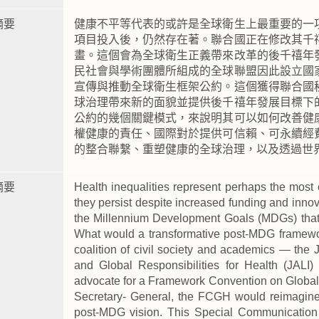
摘要
健康不平等代表的或許是全球衛生上最重要的一
項目投入後，仍然存在著。聯合國正在修改其千
畫。這個會為全球衛生正義帶來改革的後千禧年
民社會與學術團體所組成的全球聯盟因此設立國
宣傳與推動全球衛生框架公約。這個獲得聯合國
球治理帶來新的面貌並提供後千禧年發展目標下
公約的幾個關鍵模式，來說明其可以如何改善健
權健康的責任、國際對於提供可信賴、可永續經
的整合聯繫、重塑健康的全球治理，以及透過世
摘要
Health inequalities represent perhaps the most
they persist despite increased funding and inno
the Millennium Development Goals (MDGs) that 
What would a transformative post-MDG framework
coalition of civil society and academics — the J
and Global Responsibilities for Health (JALI
advocate for a Framework Convention on Globa
Secretary- General, the FCGH would reimagine 
post-MDG vision. This Special Communication