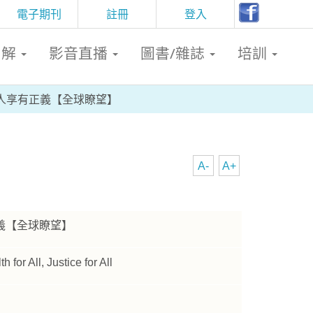
電子期刊
註冊
登入
判解
影音直播
圖書/雜誌
培訓
人享有正義【全球瞭望】
A-
A+
義【全球瞭望】
or All, Justice for All