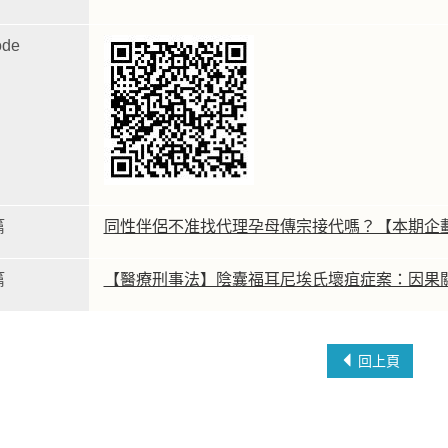
de
篇
同性伴侶不准找代理孕母傳宗接代嗎？【本期企
篇
【醫療刑事法】陰囊福耳尼埃氏壞疽症案：因果
回上頁