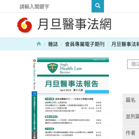
月旦醫事法網
雜誌
會員專屬電子期刊
月旦醫事法
篇名
並列
作者