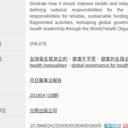
illustrate how it would improve health and red
defining national responsibilities for the 
responsibilities for reliable, sustainable funding
fragmented activities; reshaping global gover
health leadership through the World Health Orga
頁
058-076
詞
全球衛生框架公約
、
健康不平等
、
健康的全球
health inequalities
、
global governance for healt
月旦醫事法報告
201804 (18期)
單位
元照出版公司
10.3966/241553062018040018005
複製DOI
D