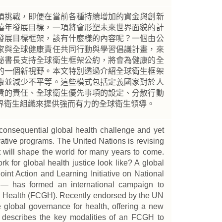
項挑戰，即便在當前各種持續增加的資金與創新
禧年發展目標，一項將會形塑未來世界面貌的計
發展目標框架，該有什麼樣的內容呢？一個由公
家與全球健康責任共同行動與學習倡議計畫，來
秘書長支持全球衛生框架公約，將會為健康的全
的一個新視野。本文特別透過介紹全球衛生框架
康並減少不平等。這些模式包括定義國家對於人
費的責任、全球衛生優先事項的設定、分散行動
界衛生組織來提供強而有力的全球衛生領導。
 consequential global health challenge and yet
vative programs. The United Nations is revising
will shape the world for many years to come.
 for global health justice look like? A global
oint Action and Learning Initiative on National
) — has formed an international campaign to
l Health (FCGH). Recently endorsed by the UN
global governance for health, offering a new
 describes the key modalities of an FCGH to