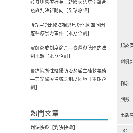
紋身與醫療行為：韓國大法院全體合
議庭判決新動向【全球暸望】
後記─從比較法視野鳥瞰他國如何因
應醫療暴力事件【本期企劃】
起訖
醫師懲戒制度簡介—臺灣與德國的法
制比較【本期企劃】
關鍵
醫療院所性騷擾防治與雇主補救義務
—兼論醫療場域之制度困境【本期企
刊名
劃】
期數
熱門文章
出版
判決快遞【判決快遞】
DOI