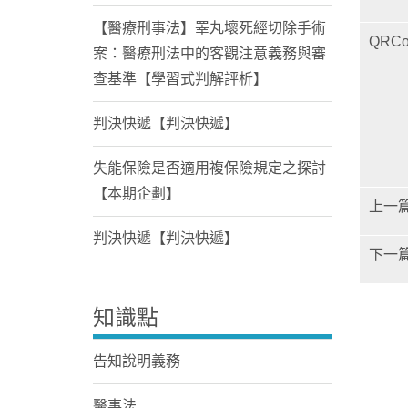
【醫療刑事法】睪丸壞死經切除手術
QRCo
案：醫療刑法中的客觀注意義務與審
查基準【學習式判解評析】
判決快遞【判決快遞】
失能保險是否適用複保險規定之探討
【本期企劃】
上一
判決快遞【判決快遞】
下一
知識點
告知說明義務
醫事法