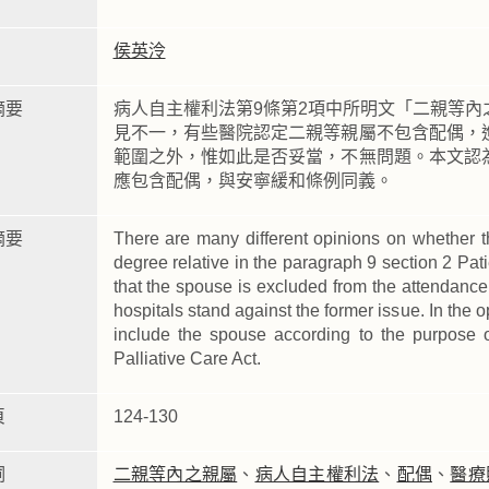
侯英泠
摘要
病人自主權利法第9條第2項中所明文「二親等
見不一，有些醫院認定二親等親屬不包含配偶，
範圍之外，惟如此是否妥當，不無問題。本文認
應包含配偶，與安寧緩和條例同義。
摘要
There are many different opinions on whether t
degree relative in the paragraph 9 section 2 Pat
that the spouse is excluded from the attendan
hospitals stand against the former issue. In the op
include the spouse according to the purpose o
Palliative Care Act.
頁
124-130
詞
二親等內之親屬
、
病人自主權利法
、
配偶
、
醫療