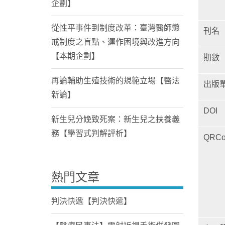
企劃】
從性平事件到制度改革：臺灣醫師懲
刊名
戒制度之盲點、運作困境與改進方向
【本期企劃】
期數
再論輔助生殖技術的規範立場【醫法
出版
新論】
DOI
新生兒分娩致死案：新生兒之扶養義
務【學習式判解評析】
QRCo
熱門文章
判決快遞【判決快遞】