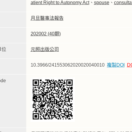
atient Right to Autonomy Act
、
spouse
、
consulta
月旦醫事法報告
202002 (40期)
單位
元照出版公司
10.3966/241553062020020040010
複製DOI
D
de