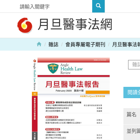
月旦醫事法網
雜誌
會員專屬電子期刊
月旦醫事法
閱讀
篇名
並列