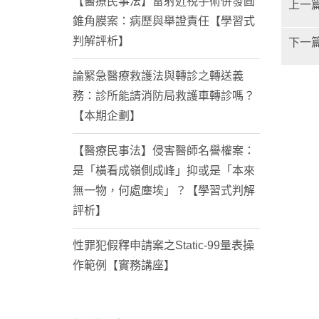
【醫療民事法】雷射近視手術併發圓
上一
錐角膜案：病歷與舉證責任【學習式
判解評析】
下一
論緊急醫療救護法與轉診之轉送義
務：診所能請消防局救護車轉診嗎？
【本期企劃】
【醫療民事法】侵害醫師名譽權案：
是「橫看成嶺側成峰」抑或是「本來
無一物，何處塵埃」？【學習式判解
評析】
性罪犯假釋申請案之Static-99量表操
作範例【實務講座】