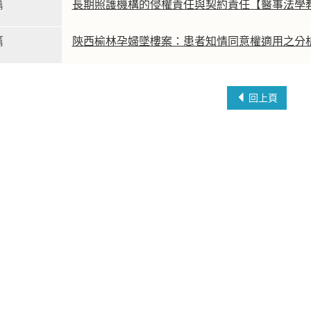
篇
長期照護機構的侵權責任與契約責任【醫事法學
篇
陝西榆林孕婦墜樓案：患者知情同意權適用之分
回上頁