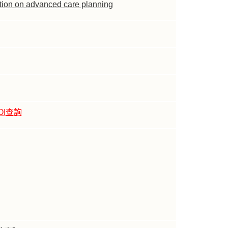
tion on advanced care planning
OI查詢