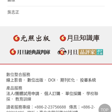
吳志正
數位整合服務
線上影音
．
數位出版
．
DOI
．
期刊E化
．
投審系統
產品服務
法人/團體試用申請
．
個人訂購
．
單位採購
． 學校聯
採． 教育訓練
讀者服務專線：+886-2-23756688 傳真：+886-2-
TOP