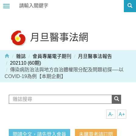
Toggle
navigation
月旦醫事法網
雜誌
會員專屬電子期刊
月旦醫事法報告
202110 (60期)
傳染病防治法與地方自治體權限分配及問題初探──以
COVID-19為例【本期企劃】
A-
A+
閱讀全文，請先登入會員
未購買者請訂閱