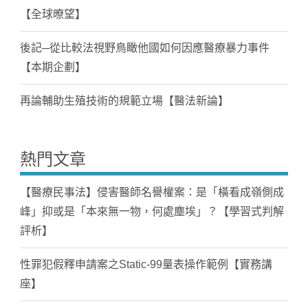
【全球暸望】
後記─從比較法視野鳥瞰他國如何因應醫療暴力事件
【本期企劃】
再論輔助生殖技術的規範立場【醫法新論】
熱門文章
【醫療民事法】侵害醫師名譽權案：是「橫看成嶺側成
峰」抑或是「本來無一物，何處塵埃」？【學習式判解
評析】
性罪犯假釋申請案之Static-99量表操作範例【實務講
座】