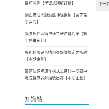
醫病關係【學習式判解評析】
下一
抽血造成大腿動脈神經損傷【寰宇醫
事裁判】
腦腫瘤栓塞術致死二審逆轉判賠【寰
宇醫事裁判】
失能保險是否適用複保險規定之探討
【本期企劃】
醫預法調解運作模式之探討—從臺中
地院醫療調解經驗出發【本期企劃】
知識點