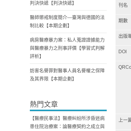
判決快遞【判決快遞】
刊名
醫師懲戒制度簡介—臺灣與德國的法
期數
制比較【本期企劃】
出版
病房醫療暴力案：私人蒐證證據能力
與醫療暴力之刑事評價【學習式判解
DOI
評析】
QRCo
妨害名譽罪對醫事人員名譽權之保障
及其界限【本期企劃】
熱門文章
【醫療民事法】醫療糾紛所涉昏迷病
上一
患住院治療案：論醫療契約之成立與