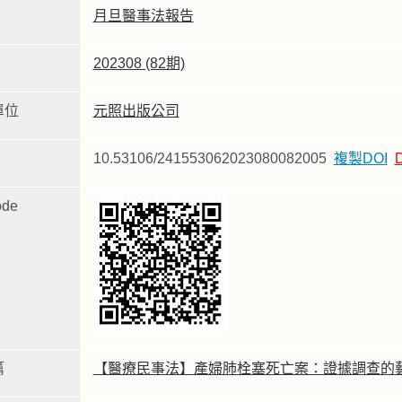
月旦醫事法報告
202308 (82期)
單位
元照出版公司
10.53106/241553062023080082005
複製DOI
de
篇
【醫療民事法】產婦肺栓塞死亡案：證據調查的