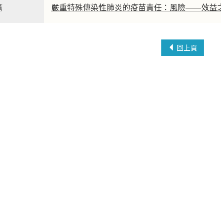
篇
嚴重特殊傳染性肺炎的疫苗責任：風險——效益
回上頁