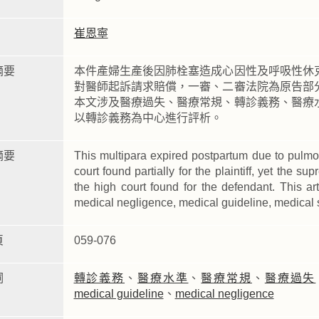
崔恩寧
摘要
本件產婦生產後因肺栓塞造成心因性及呼吸性休
對醫師起訴請求賠償，一審、二審法院為原告部
本文涉及醫療過失、醫療常規、轉診義務、醫療
以轉診義務為中心進行評析。
摘要
This multipara expired postpartum due to pulmo
court found partially for the plaintiff, yet the
the high court found for the defendant. This a
medical negligence, medical guideline, medical st
頁
059-076
詞
轉診義務
、
醫療水準
、
醫療常規
、
醫療過失
medical guideline
、
medical negligence