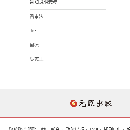
告知說明義務
醫事法
the
醫療
吳志正
數位整合服務
線上影音
．
數位出版
．
DOI
．
期刊E化
．