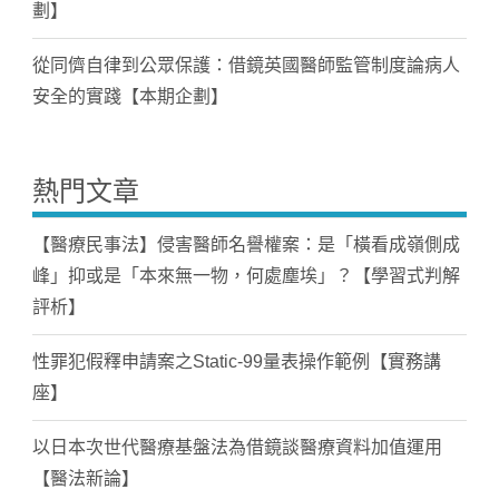
劃】
從同儕自律到公眾保護：借鏡英國醫師監管制度論病人
安全的實踐【本期企劃】
熱門文章
【醫療民事法】侵害醫師名譽權案：是「橫看成嶺側成
峰」抑或是「本來無一物，何處塵埃」？【學習式判解
評析】
性罪犯假釋申請案之Static-99量表操作範例【實務講
座】
以日本次世代醫療基盤法為借鏡談醫療資料加值運用
【醫法新論】