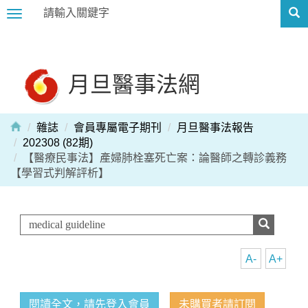
Toggle
navigation
月旦醫事法網
雜誌
會員專屬電子期刊
月旦醫事法報告
202308 (82期)
【醫療民事法】產婦肺栓塞死亡案：論醫師之轉診義務
【學習式判解評析】
A-
A+
閱讀全文，請先登入會員
未購買者請訂閱