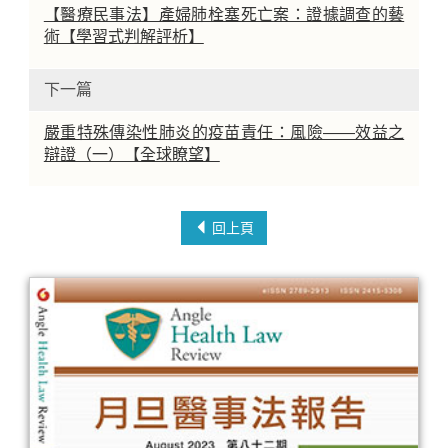
【醫療民事法】產婦肺栓塞死亡案：證據調查的藝
術【學習式判解評析】
下一篇
嚴重特殊傳染性肺炎的疫苗責任：風險——效益之
辯證（一）【全球瞭望】
回上頁