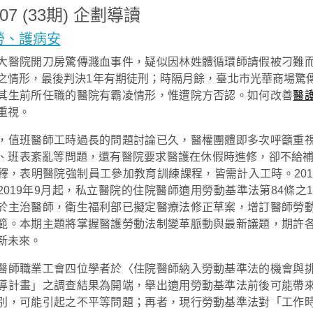
907 (33期) 企劃導讀
勞、護病安
大醫院開刀房驚傳濺血事件，疑似因林姓體循環師請假被刁難
之情形，最後判決1年有期徒刑；時隔月餘，臺北市光華商場驚
其生前所任職的醫院有霸凌情形，惟遭院方否認。如何改善
醫
重視。
，值班醫師工時過長的問題討論已久，醫權團體即多次呼籲重
、班表紊亂等問題，還有醫院要求醫護在休假時進修，卻不給補
釋，表明醫院強制員工參加教育訓練課程，皆需計入工時。20
2019年9月起，私立醫院的住院醫師適用勞動基準法第84條
於主治醫師，衛生福利部已擬定醫療法修正草案，增訂醫師勞
範。本期主題將掌握醫護勞動法制變革脈動與最新議題，期許
新未來。
醫師職業工會四位學者於〈住院醫師納入勞動基準法的機會與
導計畫」之調查結果為開端，舉出適用勞動基準法前後可能帶
別，可能引起之不平等問題；再者，現行勞動基準法對「工作