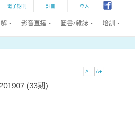
電子期刊
註冊
登入
判解
影音直播
圖書/雜誌
培訓
A-
A+
1907 (33期)