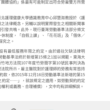
「團體協約」係最有可能制定出符合勞雇雙方所需
臺北護理健康大學通識教育中心邱慧洳教授於〈護
題之法律概念，另輔以說明實際發生之相關新聞事
期引發共鳴。此外，現行臺灣勞動基準法部分條文
一例一休制度，「自假上課」、「花花班」及「借休／
探究之。
設有最低服務年限之約定。由於過往欠缺法律明
日勞動基準法終於新增第15條之1加以規範。東海大
竹地方法院107年度竹勞簡字第10號民事判決為
理法院所示，雇主醫院對於護理師的勞務有常態持
，依2015年12月16日勞動基準法新增的第15
之約定⋯⋯」，就該規定之適用，如勞動契約的定
的權利或義務、合理補償），文中均有詳細解說。