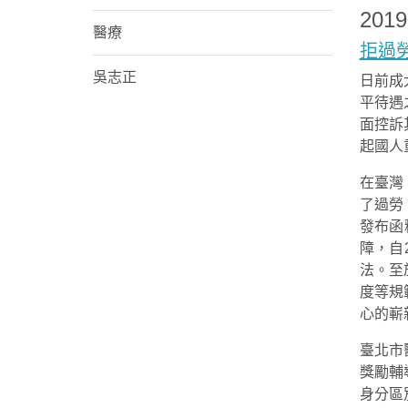
201
醫療
拒過
吳志正
日前成
平待遇
面控訴
起國人
在臺灣
了過勞
發布函
障，自
法。至
度等規
心的嶄
臺北市
獎勵輔
身分區