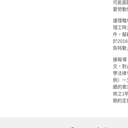
可能面
要勞動
護理職
理工時
件，擬
於20
負時數
據報導
文，對
學法律
例〉一
續的需
條之1
期約定