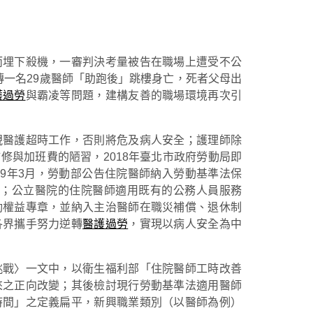
而埋下殺機，一審判決考量被告在職場上遭受不公
傳一名29歲醫師「助跑後」跳樓身亡，死者父母出
護過勞
與霸凌等問題，建構友善的職場環境再次引
視醫護超時工作，否則將危及病人安全；護理師除
修與加班費的陋習，2018年臺北市政府勞動局即
19年3月，勞動部公告住院醫師納入勞動基準法保
之1；公立醫院的住院醫師適用既有的公務人員服務
動權益專章，並納入主治醫師在職災補償、退休制
各界攜手努力逆轉
醫護過勞
，實現以病人安全為中
挑戰〉一文中，以衛生福利部「住院醫師工時改善
來之正向改變；其後檢討現行勞動基準法適用醫師
時間」之定義扁平，新興職業類別（以醫師為例）