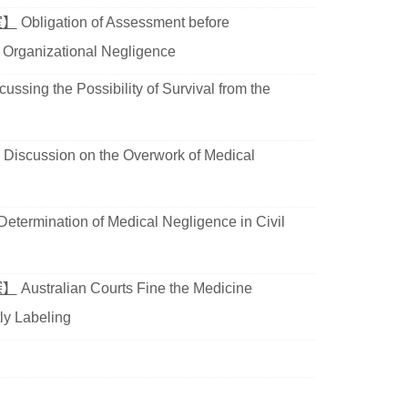
室】
Obligation of Assessment before
 Organizational Negligence
ussing the Possibility of Survival from the
 Discussion on the Overwork of Medical
etermination of Medical Negligence in Civil
探】
Australian Courts Fine the Medicine
ly Labeling