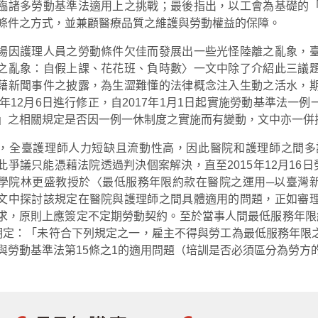
臨諸多勞動基準法適用上之挑戰；最後指出，以工會為基礎的
條件之方式，並兼顧醫療品質之維護與勞動權益的保障。
場因護理人員之勞動條件欠佳而發展出一些光怪陸離之亂象，
之亂象：自假上課、花花班、負時數〉一文中除了介紹此三議
藉新聞事件之披露，為生澀難懂的法律概念注入生動之活水，
16年12月6日進行修正，自2017年1月1日起實施勞動基準法
」之相關規定是否因一例一休制度之實施而有變動，文中亦一併
，全臺護理師人力短缺且流動性高，因此醫院和護理師之間多
此爭議只能憑藉法院透過判決個案解決，直至2015年12月16
學院林更盛教授於〈最低服務年限約款在醫院之運用─以臺灣新
文中探討該規定在醫院與護理師之間具體適用的問題，正如審
求，原則上應簽定不定期勞動契約。至於當事人間最低服務年限約款
明定：「未符合下列規定之一，雇主不得與勞工為最低服務年限
與勞動基準法第15條之1的適用問題（培訓是否必須區分為勞方