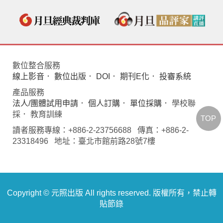
數位整合服務
線上影音
．
數位出版
．
DOI
．
期刊E化
．
投審系統
產品服務
法人/團體試用申請
．
個人訂購
．
單位採購
． 學校聯
採． 教育訓練
TOP
讀者服務專線：+886-2-23756688 傳真：+886-2-
23318496 地址：臺北市館前路28號7樓
Copyright © 元照出版 All rights reserved. 版權所有，禁止轉
貼節錄