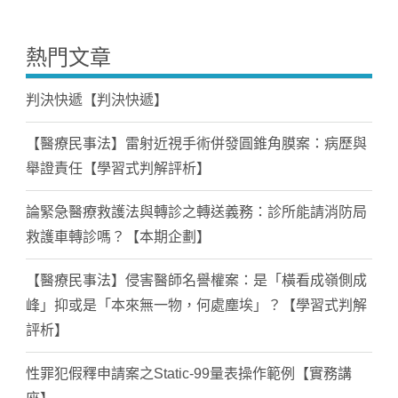
熱門文章
判決快遞【判決快遞】
【醫療民事法】雷射近視手術併發圓錐角膜案：病歷與
舉證責任【學習式判解評析】
論緊急醫療救護法與轉診之轉送義務：診所能請消防局
救護車轉診嗎？【本期企劃】
【醫療民事法】侵害醫師名譽權案：是「橫看成嶺側成
峰」抑或是「本來無一物，何處塵埃」？【學習式判解
評析】
性罪犯假釋申請案之Static-99量表操作範例【實務講