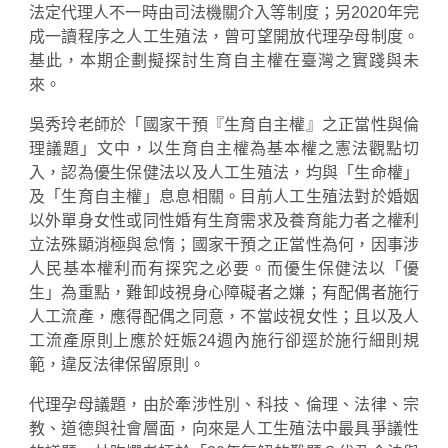
法定代理人不一時由司法機關介入等制度；另2020年完
成一讀程序之人工生殖法，曾可望開放代理孕母制度。
基此，本期企劃擬探討生育自主權在臺灣之實踐與未
來。
吳秀玲老師於「國家干預『生育自主權』之正當性與倫
理議題」文中，以生育自主權為基本權之憲法觀點切
入，認為優生保健法以及人工生殖法，均與「生命權」
及「生育自主權」息息相關。目前人工生殖法對於婚姻
以外單身女性或同性婚有生育需求及養育能力者之權利
立法殊顯消極與怠惰；國家干預之正當性為何，因事涉
人民基本權利而有探究之必要。而優生保健法以「優
生」為重點，難卸歧視身心障礙者之嫌；有配偶者施行
人工流產，應得配偶之同意，不當歧視女性；且以及人
工流產原則上應於妊娠24週內施行卻逕於施行細則規
範，違反法律保留原則。
代理孕母議題，由於牽涉性別、科技、倫理、法律、宗
教、道德與社會層面，向來是人工生殖法中最具爭議性