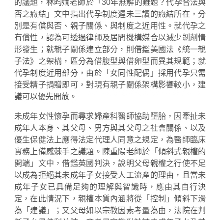
的議題，林昀嫺老師於「30年無解的難題？代孕合法與
否之癥結」文中指出代孕制度遲未三讀的癥結所在，分
別是有償與否、親子關係、與制度之近用性。就代孕之
有償性，認為可透過律師及居間機構媒合以減少剝削情
形發生；就親子關係建立部分，則借鑑美國法《統一親
子法》之架構，區分為借腹型與借卵型而異其規範；就
代孕制度近用部分，由於「女同性配偶」採用代孕只需
接受精子捐贈即可，對現有親子關係架構影響較小，建
議可以優先開放。
未成年女性懷孕而尋求婦產科醫師協助墮胎，因牽扯未
成年人本身、其父母、男方與其父母之社會關係、以及
優生保健法上應得法定代理人同意之規定，為醫師臨床
實務上備感棘手之議題。陳重陽老師於「傾斜式親權的
開端」文中，借鑑英國判決，說明父母親權之行使不足
以成為拒絕其未成年子女接受人工流產的理由，且當未
成年子女已具備足夠的理解與智識時，應由其自行決
定，在此情況下，親權本質內涵將從「控制」傾斜下滑
為「建議」；又父母如以宗教因素考量為由，法院在判