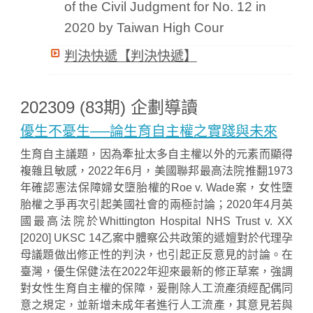
of the Civil Judgment for No. 12 in
2020 by Taiwan High Cour
判決快遞【判決快遞】
202309 (83期) 企劃導讀
優生不憂生──論生育自主權之實踐與未來
生育自主議題，因為牽扯太多自主權以外的元素而顯得
複雜且敏感，2022年6月，美國聯邦最高法院推翻1973
年確認憲法保障婦女墮胎權的Roe v. Wade案，女性墮
胎權之爭再次引起美國社會的兩極討論；2020年4月英
國最高法院於Whittington Hospital NHS Trust v. XX
[2020] UKSC 14乙案中體察公共政策的遞嬗對於代理孕
母議題做出修正性的判決，也引起正反意見的討論。在
臺灣，優生保健法在2022年迎來最新的修正草案，強調
對女性生育自主權的保障，爰刪除人工流產須經配偶同
意之規定，並新增未成年者進行人工流產，其意見若與