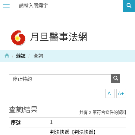
Toggle
navigation
月旦醫事法網
雜誌
查詢
A-
A+
查詢結果
共有 2 筆符合條件的資料
1
判決快遞【判決快遞】