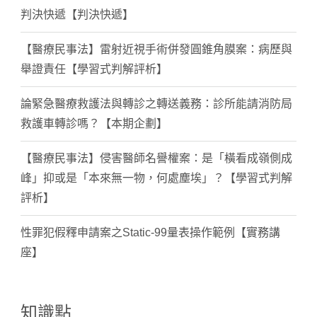
判決快遞【判決快遞】
【醫療民事法】雷射近視手術併發圓錐角膜案：病歷與
舉證責任【學習式判解評析】
論緊急醫療救護法與轉診之轉送義務：診所能請消防局
救護車轉診嗎？【本期企劃】
【醫療民事法】侵害醫師名譽權案：是「橫看成嶺側成
峰」抑或是「本來無一物，何處塵埃」？【學習式判解
評析】
性罪犯假釋申請案之Static-99量表操作範例【實務講
座】
知識點