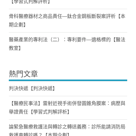
【學習式判解評析】
骨科醫療器材之商品責任—鈦合金鋼板斷裂案評析【本
期企劃】
醫藥產業的專利法（二）：專利要件—適格標的【醫法
教室】
熱門文章
判決快遞【判決快遞】
【醫療民事法】雷射近視手術併發圓錐角膜案：病歷與
舉證責任【學習式判解評析】
論緊急醫療救護法與轉診之轉送義務：診所能請消防局
救護車轉診嗎？【本期企劃】