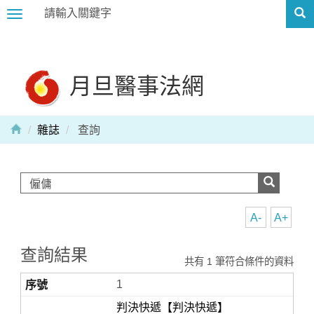
Toggle
navigation
月旦醫事法網
雜誌
查詢
A-
A+
查詢結果
共有 1 筆符合條件的資料
1
判決快遞【判決快遞】