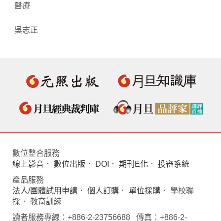
醫療
吳志正
數位整合服務
線上影音
．
數位出版
．
DOI
．
期刊E化
．
投審系統
產品服務
法人/團體試用申請
．
個人訂購
．
單位採購
． 學校聯
採． 教育訓練
讀者服務專線：+886-2-23756688 傳真：+886-2-