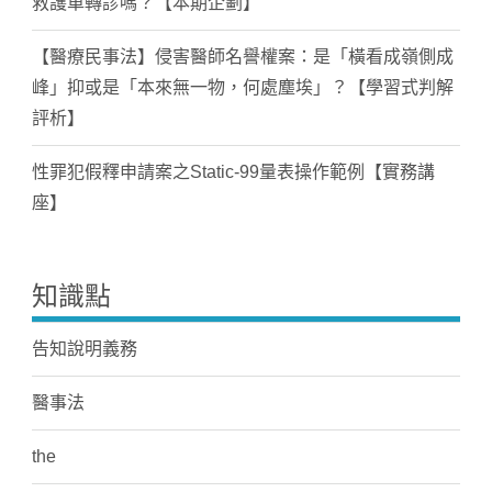
救護車轉診嗎？【本期企劃】
【醫療民事法】侵害醫師名譽權案：是「橫看成嶺側成
峰」抑或是「本來無一物，何處塵埃」？【學習式判解
評析】
性罪犯假釋申請案之Static-99量表操作範例【實務講
座】
知識點
告知說明義務
醫事法
the