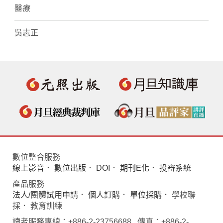
醫療
吳志正
數位整合服務
線上影音
．
數位出版
．
DOI
．
期刊E化
．
投審系統
產品服務
法人/團體試用申請
．
個人訂購
．
單位採購
． 學校聯
採． 教育訓練
讀者服務專線：+886-2-23756688 傳真：+886-2-