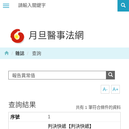
Toggle
navigation
月旦醫事法網
雜誌
查詢
A-
A+
查詢結果
共有 1 筆符合條件的資料
1
判決快遞【判決快遞】