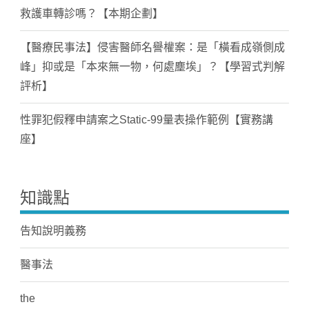
救護車轉診嗎？【本期企劃】
【醫療民事法】侵害醫師名譽權案：是「橫看成嶺側成
峰」抑或是「本來無一物，何處塵埃」？【學習式判解
評析】
性罪犯假釋申請案之Static-99量表操作範例【實務講
座】
知識點
告知說明義務
醫事法
the