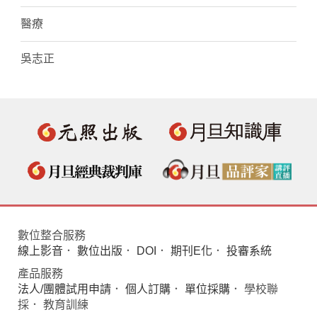
醫療
吳志正
數位整合服務
線上影音
．
數位出版
．
DOI
．
期刊E化
．
投審系統
產品服務
法人/團體試用申請
．
個人訂購
．
單位採購
． 學校聯
採． 教育訓練