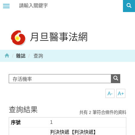
Toggle
navigation
月旦醫事法網
雜誌
查詢
A-
A+
查詢結果
共有 2 筆符合條件的資料
1
判決快遞【判決快遞】