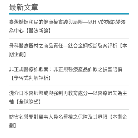
最新文章
臺灣婚姻移民的健康權實踐與局限—以HIV的規範變遷
為中心【醫法新論】
骨科醫療器材之商品責任—鈦合金鋼板斷裂案評析【本
期企劃】
非正規醫療詐欺案：非正規醫療產品詐欺之損害賠償
【學習式判解評析】
淺介日本醫師懲戒與強制再教育處分—以醫療過失為主
軸【全球瞭望】
妨害名譽罪對醫事人員名譽權之保障及其界限【本期企
劃】