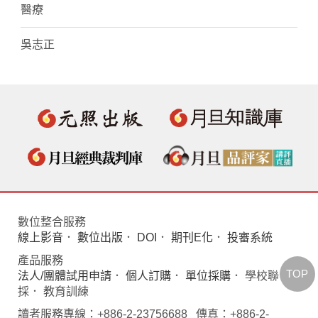
醫療
吳志正
數位整合服務
線上影音
．
數位出版
．
DOI
．
期刊E化
．
投審系統
產品服務
TOP
法人/團體試用申請
．
個人訂購
．
單位採購
． 學校聯
採． 教育訓練
讀者服務專線：+886-2-23756688 傳真：+886-2-