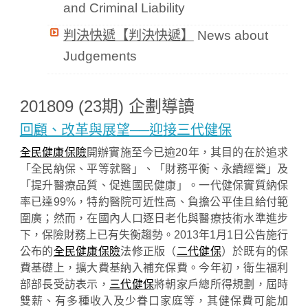
and Criminal Liability
判決快遞【判決快遞】
News about
Judgements
201809 (23期) 企劃導讀
回顧、改革與展望──迎接三代健保
全民健康保險
開辦實施至今已逾20年，其目的在於追求
「全民納保、平等就醫」、「財務平衡、永續經營」及
「提升醫療品質、促進國民健康」。一代健保實質納保
率已達99%，特約醫院可近性高、負擔公平佳且給付範
圍廣；然而，在國內人口逐日老化與醫療技術水準進步
下，保險財務上已有失衡趨勢。2013年1月1日公告施行
公布的
全民健康保險
法修正版（
二代健保
）於既有的保
費基礎上，擴大費基納入補充保費。今年初，衛生福利
部部長受訪表示，
三代健保
將朝家戶總所得規劃，屆時
雙薪、有多種收入及少眷口家庭等，其健保費可能加