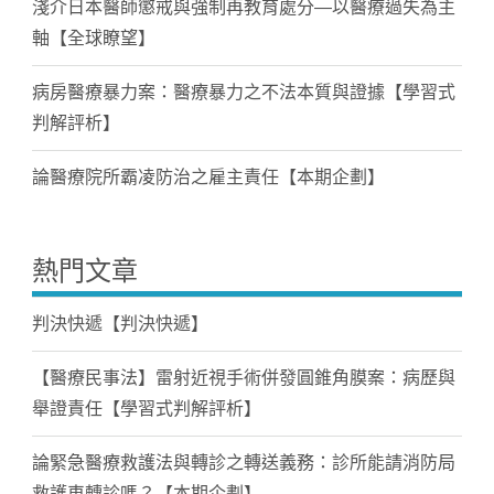
淺介日本醫師懲戒與強制再教育處分—以醫療過失為主
軸【全球瞭望】
病房醫療暴力案：醫療暴力之不法本質與證據【學習式
判解評析】
論醫療院所霸凌防治之雇主責任【本期企劃】
熱門文章
判決快遞【判決快遞】
【醫療民事法】雷射近視手術併發圓錐角膜案：病歷與
舉證責任【學習式判解評析】
論緊急醫療救護法與轉診之轉送義務：診所能請消防局
救護車轉診嗎？【本期企劃】