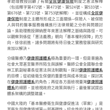
孝助理教授回顧了有關
全民健康保險
制度之憲法解釋
（包括釋字第472號、第473號、第524號、第533號、
第676號、第723號、第753號解釋），並從構成
全民健
康保險
制度之主體所形成之三面關係─保險人、被保險
人與特約醫事服務機構進行法律規範之分析與問題討
論。吳助理教授歸納歷年來憲法解釋之脈絡與路徑，可
以觀察到係從「憲法義務」朝向「基本權利保障」的方
向，徐徐前進，諸多問題將有待日後之實務發展與研究
來加以解決。
分級醫療乃
健康照護體系
極為重要的一環，但是普遍為
社會大眾甚至醫界所陌生與誤解。醫師公會全國聯合會
林工凱副秘書長從憲法與法制觀點，探討
健康照護體系
的目標；從初級衛生保健的重要性與成本效益，探討其
在
健康照護體系
的角色；再從各方面檢視臺灣
健康照護
體系
的細節，並檢視政府之政策與執行；最後嘗試提出
體系架構的調整建議。
中國大陸的「基本醫療衛生與健康促進法（草案）」是
其衛生與健康領域第一部基礎性、綜合性的法律。該法