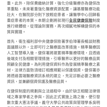
重。此外，除保費繳納計算，強化分級醫療亦為健保改
革重點，未來著重強化醫療資源配置，讓基層醫療功能
壯大，在醫院部分則下放輕症患者，讓醫學中心回歸看
重症患者的本質。本期企劃將就現行
全民健康保險
制度
進行總體檢，從理論到實務，再次細膩地解構健保的本
質與實踐。
首先，衛生福利部中央健康保險署李伯璋署長暢談財務
面議題以外，立即可行之醫療面改革措施。精準醫療因
人工智慧導入後，健保署將建置精準醫療環境，且透過
後端支付及相關管理措施，引導醫界以更好的醫療品質
照顧全民健康。為利用健保資料作為發展精準醫療之素
材，法律方面勢須增訂相應規範以保護個資。健保署亦
將透過雲端醫療資訊系統的建立，充足診斷必要之醫療
資訊，並兼顧個資保護及醫療品質。
在健保制度的規劃與立法過程中，由於缺乏相關法律領
域之專家學者之參與，因此正式實施上路之後，便引發
數次重大憲法爭議。義守大學公共政策與管理學系吳明