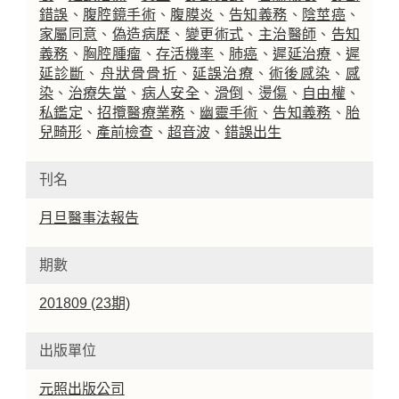
錯誤
、
腹腔鏡手術
、
腹膜炎
、
告知義務
、
陰莖癌
、
家屬同意
、
偽造病歷
、
變更術式
、
主治醫師
、
告知
義務
、
胸腔腫瘤
、
存活機率
、
肺癌
、
遲延治療
、
遲
延診斷
、
舟狀骨骨折
、
延誤治療
、
術後感染
、
感
染
、
治療失當
、
病人安全
、
滑倒
、
燙傷
、
自由權
、
私鑑定
、
招攬醫療業務
、
幽靈手術
、
告知義務
、
胎
兒畸形
、
產前檢查
、
超音波
、
錯誤出生
刊名
月旦醫事法報告
期數
201809 (23期)
出版單位
元照出版公司