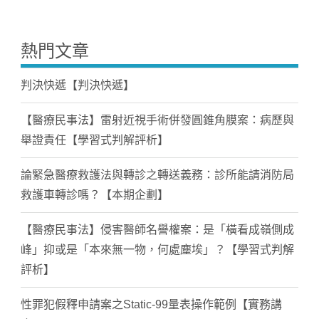
熱門文章
判決快遞【判決快遞】
【醫療民事法】雷射近視手術併發圓錐角膜案：病歷與
舉證責任【學習式判解評析】
論緊急醫療救護法與轉診之轉送義務：診所能請消防局
救護車轉診嗎？【本期企劃】
【醫療民事法】侵害醫師名譽權案：是「橫看成嶺側成
峰」抑或是「本來無一物，何處塵埃」？【學習式判解
評析】
性罪犯假釋申請案之Static-99量表操作範例【實務講