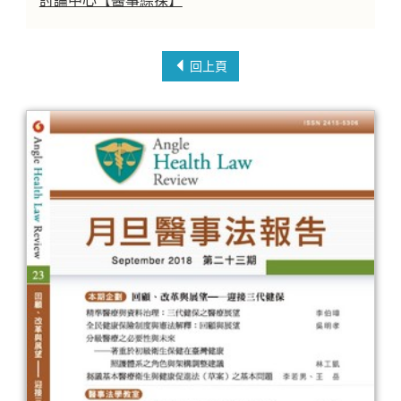
討論中心【醫事綜探】
回上頁