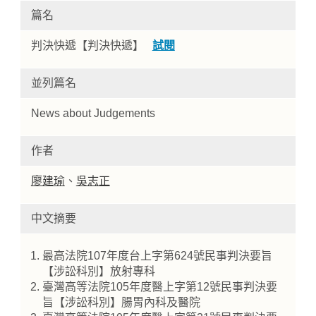
篇名
判決快遞【判決快遞】
試閱
並列篇名
News about Judgements
作者
Home
廖建瑜
、
吳志正
中文摘要
最高法院107年度台上字第624號民事判決要旨
【涉訟科別】放射專科
臺灣高等法院105年度醫上字第12號民事判決要
旨【涉訟科別】腸胃內科及醫院