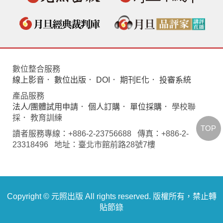
數位整合服務
線上影音
．
數位出版
．
DOI
．
期刊E化
．
投審系統
產品服務
法人/團體試用申請
．
個人訂購
．
單位採購
． 學校聯
採． 教育訓練
TOP
讀者服務專線：+886-2-23756688 傳真：+886-2-
23318496 地址：臺北市館前路28號7樓
Copyright © 元照出版 All rights reserved. 版權所有，禁止轉
貼節錄