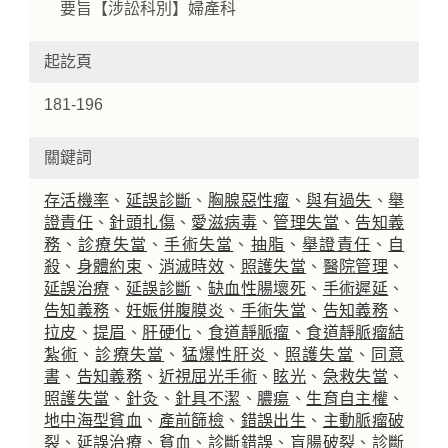
要旨【涉訟科別】婦產科
起訖頁
181-196
關鍵詞
存活機率
、
延誤診斷
、
胸腺惡性瘤
、
與有過失
、
舉
證責任
、
針頭扎傷
、
愛滋病毒
、
管理失當
、
告知義
務
、
診療失當
、
手術失當
、
抽脂
、
舉證責任
、
自
殺
、
身體約束
、
消滅時效
、
照護失當
、
醫院管理
、
延誤治療
、
延誤診斷
、
缺血性腸壞死
、
手術遲延
、
告知義務
、
妊娠併腹膜炎
、
手術失當
、
告知義務
、
拉皮
、
提眉
、
肝硬化
、
食道靜脈瘤
、
食道靜脈瘤結
紮術
、
診療失當
、
猛爆性肝炎
、
照護失當
、
同意
書
、
告知義務
、
近視屈光手術
、
眩光
、
急救失當
、
照護失當
、
針灸
、
針具不潔
、
膿瘍
、
生育自主權
、
地中海型貧血
、
產前篩檢
、
錯誤出生
、
主動脈瘤破
裂
、
延誤治療
、
貧血
、
診斷錯誤
、
盲腸破裂
、
診斷