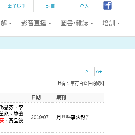
電子期刊
註冊
登入
判解
影音直播
圖書/雜誌
培訓
A-
A+
共有 1 筆符合條件的資料
日期
期刊
毛慧芬
、
李
萬能
、
施肇
2019/07
月旦醫事法報告
豪
、
黃品欽