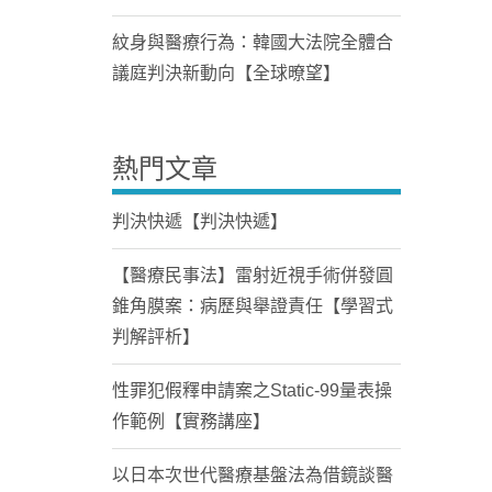
紋身與醫療行為：韓國大法院全體合
議庭判決新動向【全球暸望】
熱門文章
判決快遞【判決快遞】
【醫療民事法】雷射近視手術併發圓
錐角膜案：病歷與舉證責任【學習式
判解評析】
性罪犯假釋申請案之Static-99量表操
作範例【實務講座】
以日本次世代醫療基盤法為借鏡談醫