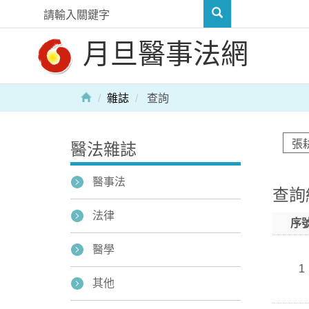
月旦醫事法網
雜誌
查詢
醫法雜誌
醫事法
查詢
法律
序
醫學
1
其他