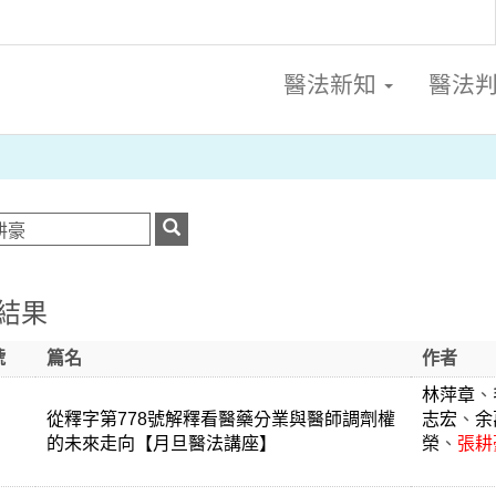
醫法新知
醫法
結果
號
篇名
作者
林萍章
、
從釋字第778號解釋看醫藥分業與醫師調劑權
志宏
、
余
的未來走向【月旦醫法講座】
榮
、
張耕