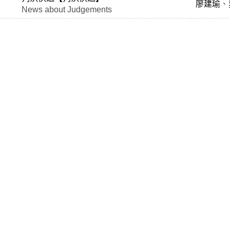
廖建瑜
、
News about Judgements