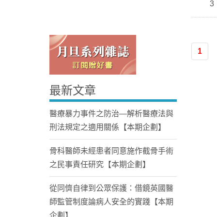
3
1
最新文章
Home
醫療暴力事件之防治—解析醫療法與
刑法規定之適用關係【本期企劃】
骨科醫師未經患者同意施作截骨手術
之民事責任研究【本期企劃】
從同儕自律到公眾保護：借鏡英國醫
師監管制度論病人安全的實踐【本期
企劃】