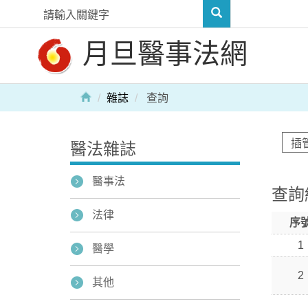
月旦醫事法網
雜誌
查詢
醫法雜誌
醫事法
查詢
法律
序
1
醫學
2
其他