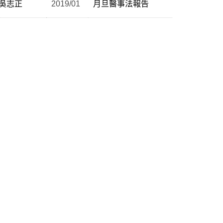
吳志正
2019/01
月旦醫事法報告