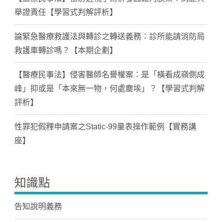
舉證責任【學習式判解評析】
論緊急醫療救護法與轉診之轉送義務：診所能請消防局
救護車轉診嗎？【本期企劃】
【醫療民事法】侵害醫師名譽權案：是「橫看成嶺側成
峰」抑或是「本來無一物，何處塵埃」？【學習式判解
評析】
性罪犯假釋申請案之Static-99量表操作範例【實務講
座】
知識點
告知說明義務