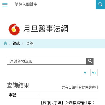
Toggle
navigation
月旦醫事法網
雜誌
查詢
A-
A+
查詢結果
共有 1 筆符合條件的資料
1
【醫療民事法】針劑接續輸注案：