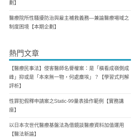
劃】
醫療院所性騷擾防治與雇主補救義務—兼論醫療場域之
制度困境【本期企劃】
熱門文章
【醫療民事法】侵害醫師名譽權案：是「橫看成嶺側成
峰」抑或是「本來無一物，何處塵埃」？【學習式判解
評析】
性罪犯假釋申請案之Static-99量表操作範例【實務講
座】
以日本次世代醫療基盤法為借鏡談醫療資料加值運用
【醫法新論】