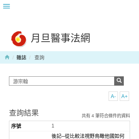
Toggle
navigation
月旦醫事法網
雜誌
查詢
A-
A+
查詢結果
共有 4 筆符合條件的資料
1
後記─從比較法視野鳥瞰他國如何