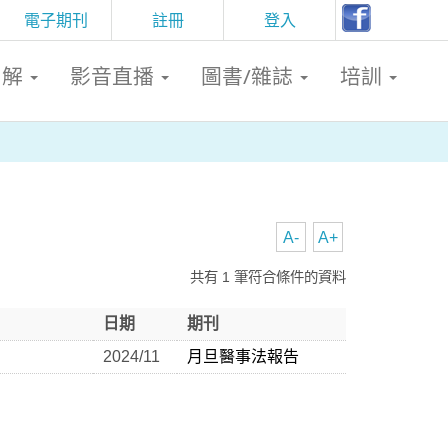
電子期刊
註冊
登入
判解
影音直播
圖書/雜誌
培訓
A-
A+
共有 1 筆符合條件的資料
日期
期刊
2024/11
月旦醫事法報告