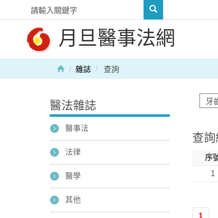
月旦醫事法網
雜誌
查詢
醫法雜誌
醫事法
查詢
法律
序
1
醫學
其他
1