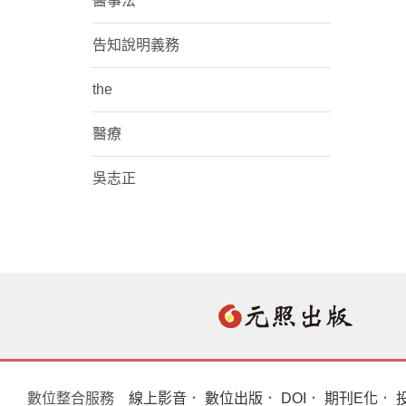
醫事法
告知說明義務
the
醫療
吳志正
數位整合服務
線上影音
．
數位出版
．
DOI
．
期刊E化
．