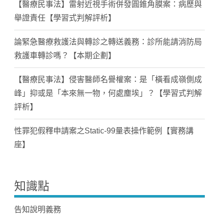
【醫療民事法】雷射近視手術併發圓錐角膜案：病歷與
舉證責任【學習式判解評析】
論緊急醫療救護法與轉診之轉送義務：診所能請消防局
救護車轉診嗎？【本期企劃】
【醫療民事法】侵害醫師名譽權案：是「橫看成嶺側成
峰」抑或是「本來無一物，何處塵埃」？【學習式判解
評析】
性罪犯假釋申請案之Static-99量表操作範例【實務講
座】
知識點
告知說明義務